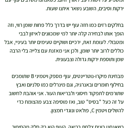
ירקות וסיבים, השובע נשאר איתנו שעות.
בחלקים רזים כמו חזה עוף יש בדרך כלל פחות שומן רווי, וזה
הופך אותו לבחירה קלה יותר למי שמכוונים לאיזון לבבי
ומטבולי. לעומת זאת, ירכיים ושוקיים טעימים יותר בעיניי, אבל
כוללים לרוב יותר שומן, ולכן אני מאזנת עם צלייה בלי הרבה
שמן ותוספת ירקות גדולה וצבעונית.
מבחינת מיקרו-נוטריינטים, עוף מספק ויטמיני B שתומכים
בחילוף חומרים ובאנרגיה, וגם מינרלים כמו סלניום ואבץ
שתורמים לתפקוד חיסוני ולבריאות העור. אני אוהבת לחשוב
על זה כעל "בסיס" טוב, ואז מוסיפה צבע מהצומח כדי
להשלים ויטמין C, פולאט ונוגדי חמצון.
כשאנחנו בונים צלחת בריאה, העוף הוא רק חלק מהסיפור.