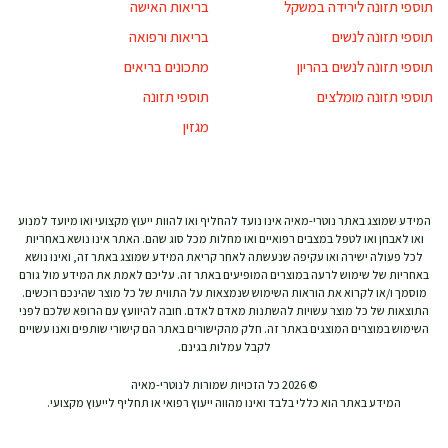
תוספי תזונה לירידה במשקל
בריאות האישה
תוספי תזונה לנשים
בריאות ורפואה
תוספי תזונה לנשים בהריון
מתכונים בריאים
תוספי תזונה מומלצים
תוספי תזונה
מגזין
המידע שמוצג באתר נוטרי-מאיה אינו נועד להחליף ואו להוות ייעוץ מקצועי ואו מיועד למנוע
ואו לאבחן ואו לטפל במצבים רפואיים ואו מחלות מכל סוג שהם. האתר אינו נושא באחריות
לכל פעולה ישירה ואו עקיפה שנעשתה לאחר קריאת המידע שמוצג באתר זה, ואינו נושא
באחריות של שימוש לרעה במוצרים המופיעים באתר זה. עליכם לאמת את המידע מול גורם
מוסמך ו/או לקרוא את הוראות השימוש שנמצאות על התווית של כל מוצר שהינכם רוכשים.
התוצאות של כל מוצר עשויות להשתנות מאדם לאדם. חובה להיוועץ עם הרופא שלכם לפני
השימוש במוצרים המוצגים באתר זה. חלק מהקישורים באתר הם קישורי שותפים ואנו עשויים
לקבל עמלות בגינם.
© 2026 כל הזכויות שמורות לנוטרי-מאיה
המידע באתר הוא כללי בלבד ואינו מהווה ייעוץ רפואי או תחליף לייעוץ מקצועי.