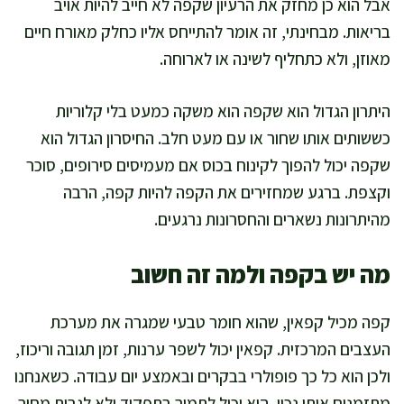
אבל הוא כן מחזק את הרעיון שקפה לא חייב להיות אויב
בריאות. מבחינתי, זה אומר להתייחס אליו כחלק מאורח חיים
מאוזן, ולא כתחליף לשינה או לארוחה.
היתרון הגדול הוא שקפה הוא משקה כמעט בלי קלוריות
כששותים אותו שחור או עם מעט חלב. החיסרון הגדול הוא
שקפה יכול להפוך לקינוח בכוס אם מעמיסים סירופים, סוכר
וקצפת. ברגע שמחזירים את הקפה להיות קפה, הרבה
מהיתרונות נשארים והחסרונות נרגעים.
מה יש בקפה ולמה זה חשוב
קפה מכיל קפאין, שהוא חומר טבעי שמגרה את מערכת
העצבים המרכזית. קפאין יכול לשפר ערנות, זמן תגובה וריכוז,
ולכן הוא כל כך פופולרי בבקרים ובאמצע יום עבודה. כשאנחנו
מתזמנים אותו נכון, הוא יכול לתמוך בתפקוד ולא לגבות מחיר