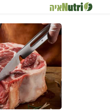
דלג
תוכן