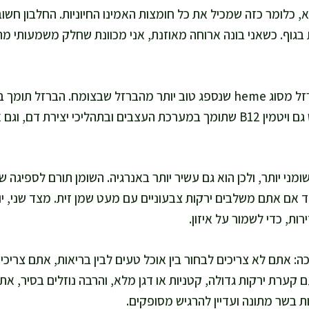
כלומר כזה שמכיל את כל חומצות האמינו החיוניות. החלבון חשוב
גוף. כשאני בונה ארוחה מאוזנת, אני מכוונת שחלק משמעותי מהצ
בנוסף לחלבון, בבקר יש ברזל מסוג heme שנספג טוב יותר מהברזל שבצומח. הב
ובתחושת אנרגיה. בבקר יש גם ויטמין B12 שתומך במערכת העצבים ובתהליכי יצ
ומני יותר, ולכן הוא גם עשיר יותר באנרגיה. השומן תורם לספיגה ש
 אם אתם משלבים ירקות צבעוניים עם מעט שמן זית. מצד שני, יו
ות, כדי לשמור על איזון.
ה: אתם לא צריכים לבחור בין אוכל טעים לבין בריאות, אתם צריכ
 קערת ירקות גדולה, קטניות או דגן מלא, והרבה נוזלים בסיר, א
שר מתונה ועדיין להרגיש מסופקים.