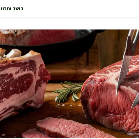
כושר ותזונ