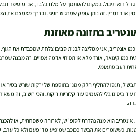
דול הוא תיבול. במקום להסתמך על מלח בלבד, אני מוסיפה תבלינ
ין או רוזמרין. זה נותן עומק שמרגיש חגיגי, ובדרך מצמצם את הצו
ונטריב בתזונה מאוזנת
מו אונטריב, אני ממליצה לבנות סביבו צלחת שמכבדת את הגוף. 
ית כמו קינואה, אורז מלא או תפוחי אדמה אפויים. זה מבנה שמרג
פחית רעב פתאומי.
בשיל, תנסו להחליף חלק ממנו בתוספת של ירקות שורש בסיר או ב
יח עוד ביסים בלי להעמיס עוד קלוריות ריקות. והכי חשוב, זה משא
דה.
 אונטריב הוא מנה נהדרת לסופ"ש, לארוחה משפחתית, או להכנה
ת. כששומרים את הבשר ככוכב שמופיע מדי פעם ולא כל ערב, קל 