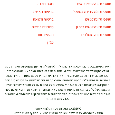
תוספי תזונה לספורטאים
כושר ותזונה
תוספי תזונה לירידה במשקל
בריאות האישה
תוספי תזונה לנשים
בריאות ורפואה
תוספי תזונה לנשים בהריון
מתכונים בריאים
תוספי תזונה מומלצים
תוספי תזונה
מגזין
המידע שמוצג באתר נוטרי-מאיה אינו נועד להחליף ואו להוות ייעוץ מקצועי ואו מיועד למנוע
ואו לאבחן ואו לטפל במצבים רפואיים ואו מחלות מכל סוג שהם. האתר אינו נושא באחריות
לכל פעולה ישירה ואו עקיפה שנעשתה לאחר קריאת המידע שמוצג באתר זה, ואינו נושא
באחריות של שימוש לרעה במוצרים המופיעים באתר זה. עליכם לאמת את המידע מול גורם
מוסמך ו/או לקרוא את הוראות השימוש שנמצאות על התווית של כל מוצר שהינכם רוכשים.
התוצאות של כל מוצר עשויות להשתנות מאדם לאדם. חובה להיוועץ עם הרופא שלכם לפני
השימוש במוצרים המוצגים באתר זה. חלק מהקישורים באתר הם קישורי שותפים ואנו עשויים
לקבל עמלות בגינם.
© 2026 כל הזכויות שמורות לנוטרי-מאיה
המידע באתר הוא כללי בלבד ואינו מהווה ייעוץ רפואי או תחליף לייעוץ מקצועי.