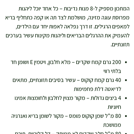
המתכון מספיק ל-8 מנות נדיבות – כל אחד יוכל ליהנות
מפרוסת עוגה מזינה, מושלמת לצד תה או קפה כתחליף בריא
למאפים הרגילים. זו דרך נפלאה לאפות יחד עם הילדים,
להעמיק את ההרגלים הבריאים וליהנות מקינוח עשיר בערכים
תזונתיים.
200 גרם קמח שקדים – מלא חלבון, ויטמין E ושומן חד
בלתי רווי
40 גרם קמח קוקוס – עשיר בסיבים תזונתיים, מתאים
לדיאטה דלת פחמימות
4 ביצים גדולות – מקור מצוין לחלבון ולחומצות אמינו
חיוניות
80 מ"ל שמן קוקוס מומס – מקור לשומן בריא ואנרגיה
ממושכת
80 מ"ל חלב שקדים לא ממותק – דל קלוריות, תורם