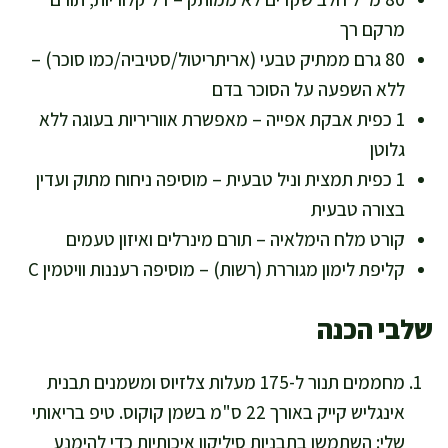
מרקם רך
80 גרם ממתיק טבעי (אריתריטול/סטיביה/כמו סוכר) –
ללא השפעה על הסוכר בדם
1 כפית אבקת אפייה – מאפשרת אווריריות בעוגה ללא
גלוטן
1 כפית תמצית וניל טבעית – מוסיפה ניחוח מתוק ועדין
בצורה טבעית
קורט מלח הימלאיה – תורם מינרלים ואיזון טעמים
קליפת לימון מגוררת (רשות) – מוסיפה רעננות וויטמין C
שלבי הכנה
מחממים תנור ל-175 מעלות צלזיוס ומשמנים תבנית
אינגליש קייק באורך 22 ס"מ בשמן קוקוס. טיפ בריאותי
שלי: השתמשו בתבניות סיליקון איכותיות כדי להימנע