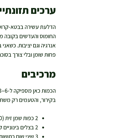
ערכים תזונתיים
החומוס והעדשים בקובה מו
אנרגיה וגם יציבות. כשאני 
פחות שומן ובלי צורך בסוכ
מרכיבים
בקירור, והטעמים רק משתב
2 כפות שמן זית (30 מ"ל) – שומן חד בלתי רווי לבישול בריא
2 בצלים בינוניים קצוצים (כ-300 גרם) – בסיס טבעי למתיקות
3 שיני שום כתושות (כ-10 גרם) – תומך בטעם עמוק בלי הרבה מלח