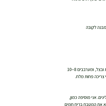
אני מתחילה בהכנת בסיס המרק: מחממים סיר גדול על אש בינונית, מוסיפים שמן זית ובצל, ומערבבים 8–10
 צריכה פחות מלח.
 שהירקות יתכסו בתבלינים. אני מוסיפה כמון,
מלא את המטבח בריח חמים