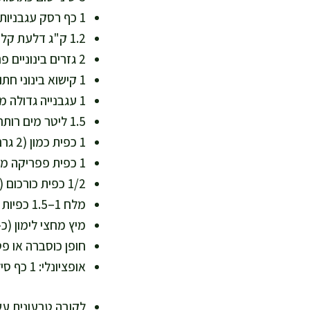
1 כף רסק עגבניות (20 גרם) – מוסיף ליקופן ונפח טעם
1.2 ק"ג דלעת קלופה חתוכה לקוביות 2–3 ס"מ – עשירה בבטא-קרוטן וסיבים
2 גזרים בינוניים פרוסים (כ-200 גרם) – מתיקות טבעית וקרוטנואידים
1 קישוא בינוני חתוך (כ-200 גרם) – קליל ומלא נוזלים ומינרלים
1 עגבנייה גדולה מגוררת או קצוצה דק (כ-200 גרם) – חומציות מאוזנת
1.5 ליטר מים רותחים – אפשר להחליף בחלק ציר ירקות ביתי דל מלח
1 כפית כמון (2 גרם) – תבלין קלאסי למרק קובה
1 כפית פפריקה מתוקה (2 גרם) – עומק צבע וטעם
1/2 כפית כורכום (1 גרם) – צבע וניחוח עדין
מלח 1–1.5 כפיות (6–9 גרם) ופלפל שחור לפי הטעם – להתחיל בפחות ולתקן בסוף
מיץ מחצי לימון (כ-25 מ"ל) – מחדד טעמים ומאזן מתיקו
חופן כוסברה או פטרוזיליה קצוצה 
אופציונלי: 1 כף סילאן טבעי (15 גרם) – אם רוצים מתיקות עדינה במקום סוכר מעובד