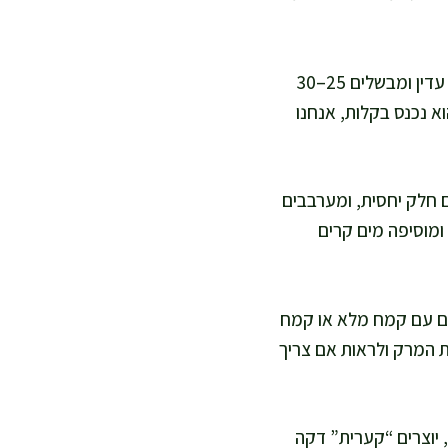
יוצקים מים רותחים, מוסיפים חצי מכמות המלח, ומביאים לרתיחה. מנמיכים לבעבוע עדין ומבשלים 25–30
 נכנס בקלות, אנחנו
 חלק יחסית, ומערבבים
ומוסיפה מים קרים
ד אם עובדים עם קמח מלא או קמח
ת המרק ולראות אם צריך
–40 גרם), משטחים בכף היד, יוצרים “קערית” דקה