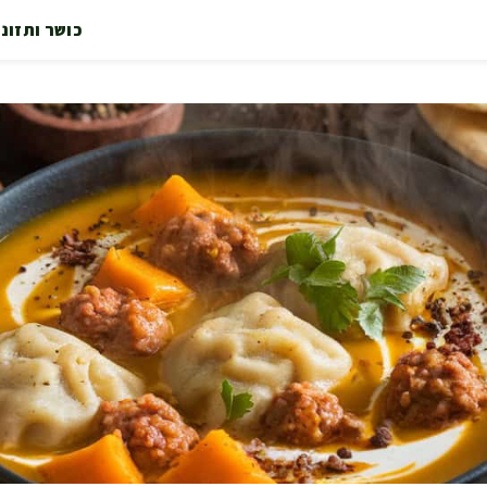
כושר ותזונ