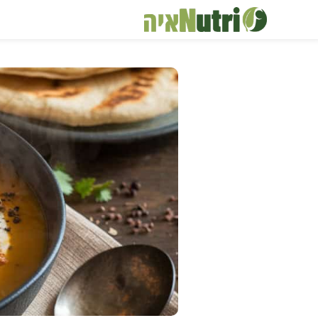
דלג
תוכן