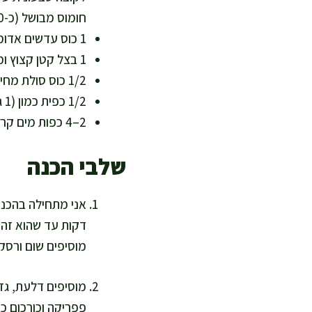
חומוס מבושל (כ-320 גרם) – חלבון, ברזל וסיבים
1 כוס עדשים אדומות (200 גרם) – מתבשלות מהר ומייצבות מרקם
1 בצל קטן קצוץ ומטוגן קלות במים/מעט שמן (כ-120 גרם) – מתיקות טבעית
1/2 כוס סולת מחיטה מלאה (80 גרם) או קמח חומוס לגרסה ללא גלוטן (70 גרם) – מבנה לקובה
1/2 כפית כמון (1 גרם) + 1/2 כפית מלח (3 גרם) + פלפל שחור – תיבול פנימי
2–4 כפות מים קרים (30–60 מ"ל) – לפי הצורך ללישה נוחה
שלבי הכנה
דקות עד שהוא זהוב
מוסיפים שום ורסק 
פפריקה וכורכום כ