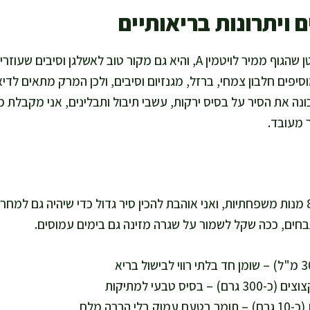
 ויתרונות בריאותיים
הדלעת עשירה בבטא-קרוטן שהגוף ממיר לויטמין A, והיא גם מקור טוב לאשלג
סיפים חלבון צמחי, ברזל, מגנזיום וסיבים, ולכן המרק מתאים ל
בונה את הסיר על בסיס ירקות, עשבי תיבול ותבלינים, אני מקבלת 
ר מעובד.
הכמות כאן מספיקה ל-6–8 מנות משפחתיות, ואני אוהבת להכין סיר גדול כדי שיהיה ג
חים, ככה שקל לשמור על שגרה מזינה גם בימים עמוסים.