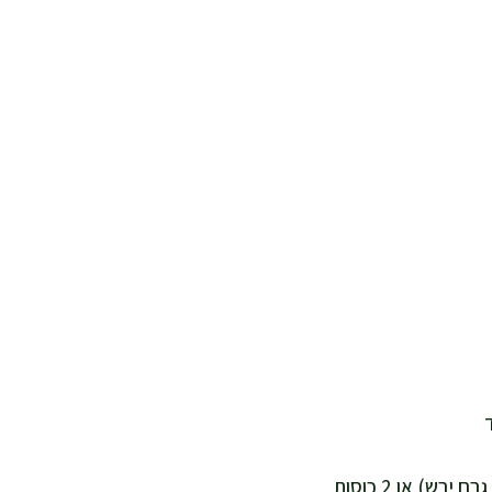
לקובה טבעונית עשירה בחלבון: 1 כוס חומוס יבש מושרה לילה ומבושל עד רך (כ-170 גרם יבש) או 2 כוסות