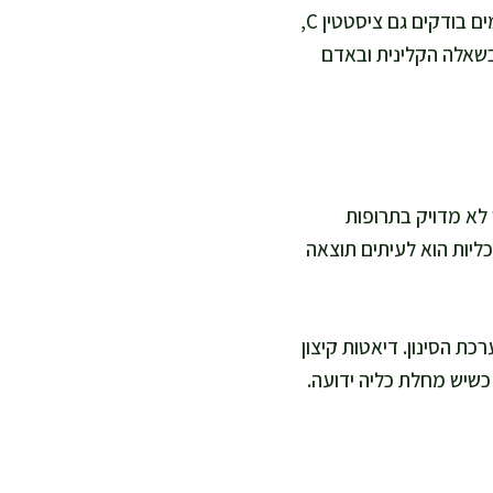
לעיתים מוסיפים גם בדיקות הדמיה לפי הצורך כדי להבין חסימה או שינוי מבני. במצבים מסוימים בודקים גם ציסטטין C,
בשאלה הקלינית ובאדם
 לא מדויק בתרופות
כליות הוא לעיתים תוצאה
ת הסינון. דיאטות קיצון
כשיש מחלת כליה ידועה.