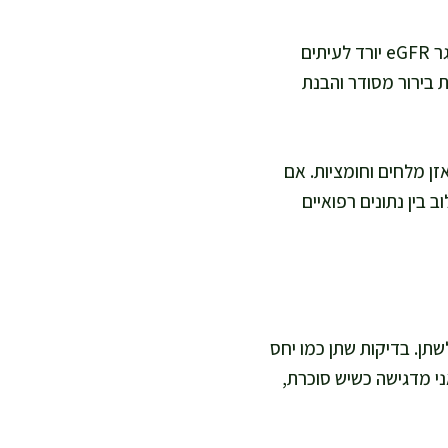
גם הקשר אישי חשוב: מסת שריר גבוהה יכולה להעלות קריאטינין בלי בעיה כלייתית, ובגיל מבוגר eGFR יורד לעיתים
בקריאטינין מחייבות בירור מסודר והבנת
זן מלחים וחומציות. אם
 בין נתונים רפואיים
תן. בדיקות שתן כמו יחס
כשה eGFR עדיין תקין. זו נקודה שאני מדגישה כשיש סוכרת,