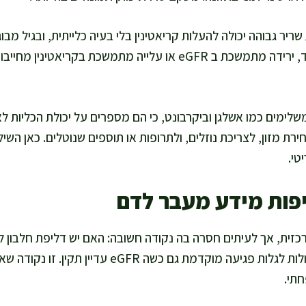
כחלק משינוי פיזיולוגי. מנגד, ירידה מתמשכת ב eGFR או עלייה מתמשכת 
לימים כמו אשלגן וביקרבונט, כי הם מספרים על יכולת הכליות לא
רת מזון, לצריכת נוזלים, ולתרופות או תוספים שנוטלים. כאן השילוב
טי.
פות מידע מעבר לדם
זית, אך לעיתים חסרה בה נקודה חשובה: האם יש דליפת חלבון לש
אלבומין קריאטינין בשתן יכולות לגלות פגיעה מוקדמת גם 
חתי.