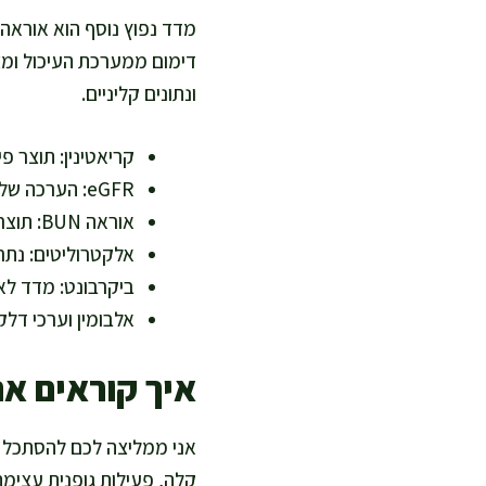
דימום ממערכת העיכול ומצ
ונתונים קליניים.
קריאטינין: תוצר פ
eGFR: הערכה של קצב סינון כלייתי משוער
אוראה BUN: תוצר פירוק חלבון שמושפע מתזונה ונוזלים
אלקטרוליטים: נתרן
ביקרבונט: מדד לאי
אלבומין וערכי דל
איך קוראים א
אני ממליצה לכם להסתכל ק
קלה, פעילות גופנית עצימה 