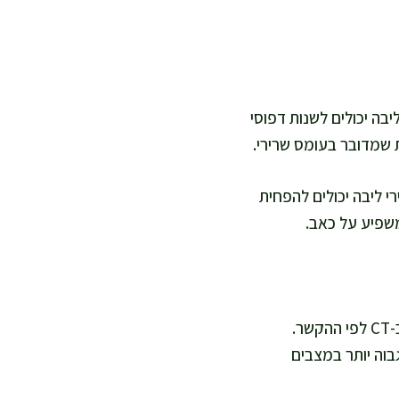
בה יכולים לשנות דפוסי
 שמדובר בעומס שרירי.
י ליבה יכולים להפחית
משפיע על כאב.
כשיש צורך להבין את מיקום הכליות ואת מצב דרכי השתן, משתמשים לרוב באולטרסאונד או ב-CT לפי ההקשר.
ערכת מאספת, ולעיתים אבנים. CT נותן פירוט גבוה יותר במצבים