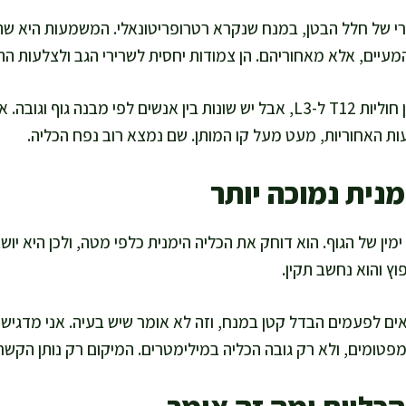
רי של חלל הבטן, במנח שנקרא רטרופריטונאלי. המשמעות היא שה
מעיים, אלא מאחוריהם. הן צמודות יחסית לשרירי הגב ולצלעות הת
כל כליה ממוקמת בערך בין חוליות T12 ל-L3, אבל יש שונות בין אנשים לפי מב
ת האחוריות, מעט מעל קו המותן. שם נמצא רוב נפח הכליה.
נית נמוכה יותר
מין של הגוף. הוא דוחק את הכליה הימנית כלפי מטה, ולכן היא יוש
ץ והוא נחשב תקין.
ואים לפעמים הבדל קטן במנח, וזה לא אומר שיש בעיה. אני מדג
טומים, ולא רק גובה הכליה במילימטרים. המיקום רק נותן הקשר נ