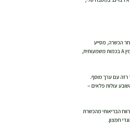
תפריט, לאחר הכשרה, מסייע
במניעת אנמיה, תומך במערכת העצבים ומשפר מאוד את רמות האנרגיה. הכבד מכיל גם ויטמין A בכמות משמעותית,
רזה עם ערך מוסף.
שובע עולות פלאים –
רווח הבריאותי מהכשרת
גדי חמצון.