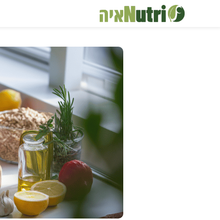
דלג
תוכן