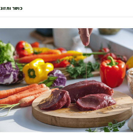
כושר ותזונ