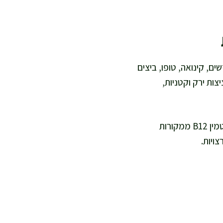
 לצמצם בצריכתו, קיימות חלופות עשירות בברזל ו-B12 כמו עדשים, קינואה, טופו, ביצים
ות ירק וקטניות,
עבור טבעונים, מומלץ לשלב קטניות, אגוזים וזרעים לתוספת ברזל, ולקחת בחשבון מקור לוויטמין B12 ממקורות
צויות.