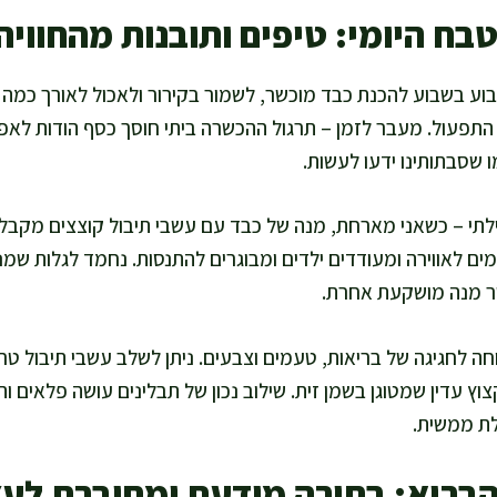
בח היומי: טיפים ותובנות מהחוויה
וע בשבוע להכנת כבד מוכשר, לשמור בקירור ולאכול לאורך כמה י
התפעול. מעבר לזמן – תרגול ההכשרה ביתי חוסך כסף הודות ל
ו שסבתותינו ידעו לעשות.
לתי – כשאני מארחת, מנה של כבד עם עשבי תיבול קוצצים מקבלת 
מים לאווירה ומעודדים ילדים ומבוגרים להתנסות. נחמד לגלות שמנ
ר מנה מושקעת אחרת.
 לחגיגה של בריאות, טעמים וצבעים. ניתן לשלב עשבי תיבול טריי
צוץ עדין שמטוגן בשמן זית. שילוב נכון של תבלינים עושה פלאים 
לת ממשית.
הבריא: בחירה מודעת ומחוברת לע