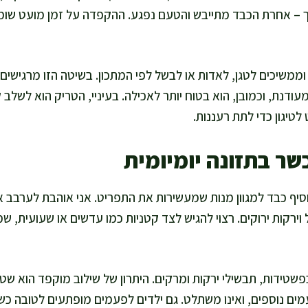
 – אחרת הכבד מתייבש והטעם נפגע. ההקפדה על זמן מועט שומ
משיכים לטגן, לאדות או לבשל לפי המתכון. בשיטה הזו מרגישים 
ודנת, וכמובן, הוא בטוח יותר לאכילה. בעיניי, הטריק הוא לשלב ק
 לטיגון כדי לתת רעננות.
שר בתזונה יומיומית
ף כבד למגוון מנות שמעשירות את התפריט. אני אוהבת לערבב אות
וירקות ירוקים. רצוי להגיש לצד קטניות כמו עדשים או שעועית, ש
טידות, תבשילי ירקות ומרקים. היתרון של שילוב מוקפד הוא 
ים נוספים, ואינו משתלט. גם ילדים לפעמים מופתעים לטובה כ