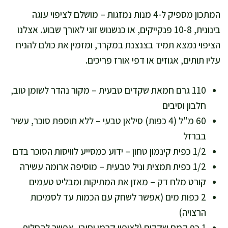
המתכון מספיק ל-4 מנות נמזגות – מושלם לציפוי עוגה
בינונית, 10-8 פנקייקים, או כנשנוש זוגי לאורך שבוע. אצלנו
הציפוי נמצא תמיד בצנצנת במקרר, ומזמין את כולם להניח
עליו תותים, אגוזים או דפי אורז פריכים.
110 גרם חמאת שקדים טבעית – מקור נהדר לשומן טוב,
חלבון וסיבים
60 מ"ל (4 כפות) סילאן טבעי – ללא תוספת סוכר, עשיר
בברזל
1/2 כפית קינמון טחון – ידוע כמסייע לוויסות הסוכר בדם
1/2 כפית תמצית וניל טבעית – מוסיפה ארומה עשירה
קורט מלח דק – מאזן את המתיקות ומבליט טעמים
2 כפות מים (אפשר לשחק עם הכמות עד לסמיכות
הרצויה)
1 כף קמח שקדים (לציפוי קרמי וסיבי, אפשר להחליף