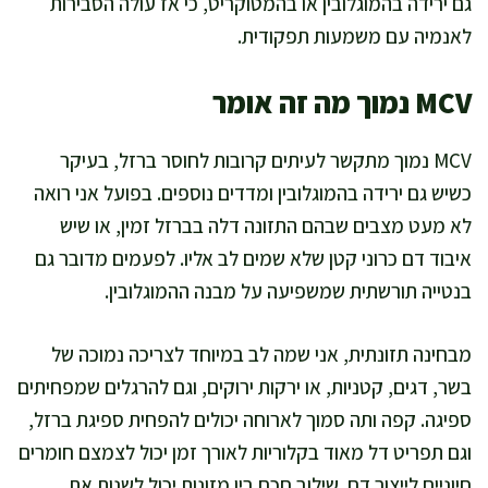
גם ירידה בהמוגלובין או בהמטוקריט, כי אז עולה הסבירות
לאנמיה עם משמעות תפקודית.
MCV נמוך מה זה אומר
MCV נמוך מתקשר לעיתים קרובות לחוסר ברזל, בעיקר
כשיש גם ירידה בהמוגלובין ומדדים נוספים. בפועל אני רואה
לא מעט מצבים שבהם התזונה דלה בברזל זמין, או שיש
איבוד דם כרוני קטן שלא שמים לב אליו. לפעמים מדובר גם
בנטייה תורשתית שמשפיעה על מבנה ההמוגלובין.
מבחינה תזונתית, אני שמה לב במיוחד לצריכה נמוכה של
בשר, דגים, קטניות, או ירקות ירוקים, וגם להרגלים שמפחיתים
ספיגה. קפה ותה סמוך לארוחה יכולים להפחית ספיגת ברזל,
וגם תפריט דל מאוד בקלוריות לאורך זמן יכול לצמצם חומרים
חיוניים לייצור דם. שילוב חכם בין מזונות יכול לשנות את