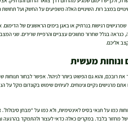
שרת, ולכן יש דימום שמגיע מהרחם דרך צוואר הרחם והנרתיק. אצ
שינויים במצב רוח. השינויים האלה משפיעים על החשק ועל תחושת ה
מרגישים רגישות בנרתיק או באגן בימים הראשונים של הדימום. א
כנראה בגלל שחרור מתווכים עצביים והרפיית שרירים. שני המצבים 
צב אליכם.
ם ונוחות מעשית
את רובכם, והוא גם הפשוט ביותר לניהול. אפשר לבחור תנוחות ש
 אתם מרגישים נקיים ונינוחים. לעיתים שימוש בקונדום מקל על הני
ות כמו על תנאי בסיס לאינטימיות, ולא כמו על “מבחן סיבולת”. א
ין של מחזור בלבד. במקרים כאלה כדאי לעצור ולהתמקד בהרגעה ו