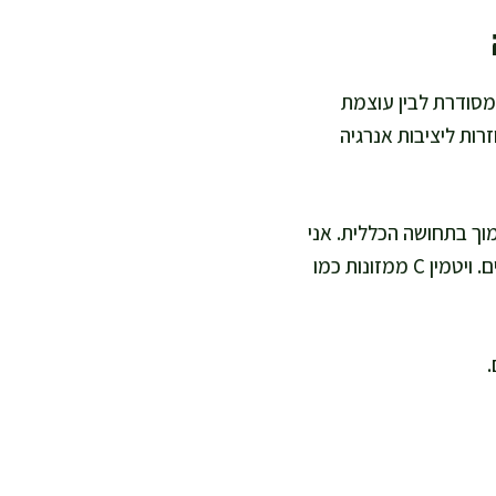
 מסודרת לבין עוצמת
זרות ליציבות אנרגיה
מוך בתחושה הכללית. אני
מציעה שתשלבו מזונות כמו קטניות, בשר רזה למי שאוכלים, טחינה, ירוקים כהים ודגנים מלאים. ויטמין C ממזונות כמו