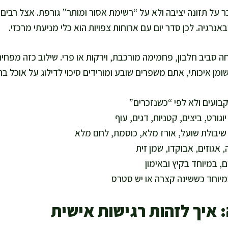
 על תזונה יציבה ולא על “רשימת אסור ומותר” גורפת. אצל רבים 
אנרגיה. לכן סדר יום עם ארוחות צפויות הוא כלי מניעתי מרכזי.
ה סביב חלבון, פחמימה מורכבת, וירקות או פרי. שילוב כזה מפחית 
מן איכותי, אתם משפרים שובע ומורידים סיכוי לדילוג על אוכל בה
קבועים ולא לפי “כשנזכרים”
וגורט, ביצים, קטניות, דגים, עוף
יבולת שועל, אורז מלא, כוסמת, לחם מלא
, אגוזים, אבוקדו, שמן זית
ם, במיוחד בקיץ ובאימון
מיוחד כששינה קצרה או יש סטרס
: איך לזהות רגישות אישית