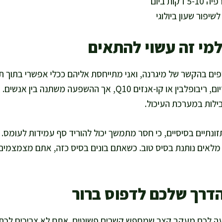
ות ביום
שיפור שעון ביולוגי
למי זה עשוי להתאים
ים בהקשר של מיגרנה, ואני מתייחסת אליהם ככלי אפשרי בתוך ת
מסוימים משתמשים במגנזיום, ריבופלבין או קו-אנזים Q10, אך ההשפע
בילות במערכת העיכול.
ונתיים בסיסיים, כי חסר מתמשך יכול להוריד סף עמידות לעומס. ת
ים מלאים נותנת בסיס טוב. כשאתם בונים בסיס כזה, אתם מצמצמים
דרך שלכם לדפוס ברור
עה לכם מעקב קצר שמחפש קשרים פשוטים. אתם לא צריכים לכתוב 