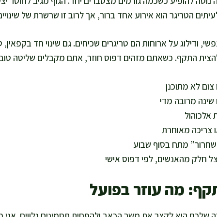
ה נוטה להופיע כשכמה גורמים מצטברים יחד. הגוף מגיב לחוסר יצי
עיתים הטריגר הוא אירוע אחד ברור, אך לרוב זו שרשרת של שינויים
פשי, ודילוג על ארוחות הם טריגרים שכיחים. גם שינוי חד בקפאין, 
להצית התקף. כשאתם מזהים דפוס חוזר, אתם מקבלים שליטה טובה
 צום לא מתוכנן
 שינה מרובה מדי
 אלכוהול
ו צריכה מאוחרת
חרור” מתח בסוף שבוע
צל חלק מהאנשים, לפי דפוס אישי
קף: מה עוזר בפועל
 שלכם היא לקצר את משך הכאב ולהפחית תסמינים נלווים. אני מ