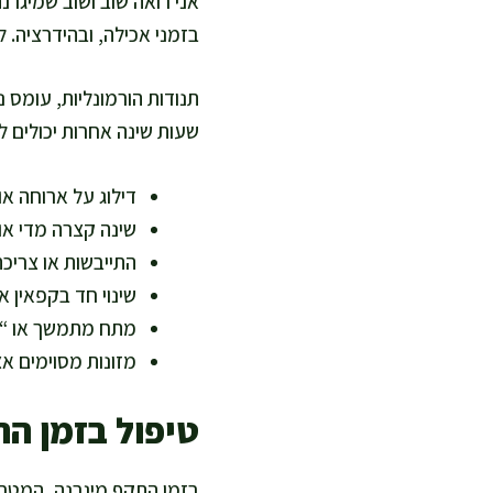
אני רואה שוב ושוב שמיגרנ
בזמני אכילה, ובהידרציה. ל
תנודות הורמונליות, עומס נ
שעות שינה אחרות יכולים 
דילוג על ארוחה או
שינה קצרה מדי או
התייבשות או צריכת
שינוי חד בקפאין א
מתח מתמשך או “ש
מזונות מסוימים א
טיפול בזמן הת
בזמן התקף מיגרנה, המטרה