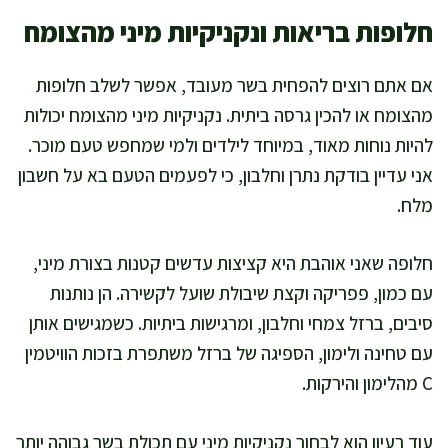
חלופות בריאות ונקניקיות מיני מהצומח
אם אתם רוצים להפחית בשר מעובד, אפשר לשלב חלופות
מהצומח או להכין גרסה ביתית. נקניקיות מיני מהצומח יכולות
להיות נוחות מאוד, במיוחד לילדים ולמי שמחפש טעם מוכר.
אני עדיין בודקת נתרן וחלבון, כי לפעמים הטעם בא על חשבון
מלח.
חלופה שאני אוהבת היא קציצות עדשים קטנות בצורת מיני,
עם כמון, פפריקה וקצת שיבולת שועל לקשירה. הן נותנות
סיבים, ברזל צמחי וחלבון, ומרגישות ביתיות. כשמגישים אותן
עם טחינה ולימון, הספיגה של ברזל משתפרת בזכות הוויטמין
C מהלימון והירקות.
עוד רעיון הוא לבחור נקניקיות מיני עם תכולת בשר גבוהה יותר