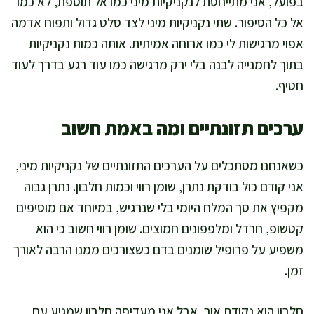
בפועל, אני מתייחסת לנקניקיות מיני כמו אל תוספת, לא כמו
אל כל הסיפור. שתי נקניקיות מיני לצד סלט גדול ותפוח אדמה
אפוי מרגישות לי כמו ארוחה אמיתית. אותה כמות נקניקיות
בתוך לחמנייה לבנה בלי ירק מרגישה כמו עוד רגע בדרך לעוד
חטיף.
ערכים תזונתיים ומה באמת חשוב
כשאנחנו מסתכלים על הערכים התזונתיים של נקניקיות מיני,
אני קודם כול בודקת נתרן, שומן רווי וכמות חלבון. נתרן גבוה
מקפיץ את סך המלח היומי בלי שנרגיש, במיוחד אם מוסיפים
קטשופ, חרדל ומלפפונים חמוצים. שומן רווי חשוב כי הוא
משפיע על פרופיל שומנים בדם כשצורכים ממנו הרבה לאורך
זמן.
חלבון הוא נקודת אור, אבל אני מעדיפה חלבון שמגיע עם