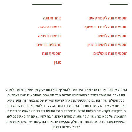
תוספי תזונה לספורטאים
כושר ותזונה
תוספי תזונה לירידה במשקל
בריאות האישה
תוספי תזונה לנשים
בריאות ורפואה
תוספי תזונה לנשים בהריון
מתכונים בריאים
תוספי תזונה מומלצים
תוספי תזונה
מגזין
המידע שמוצג באתר נוטרי-מאיה אינו נועד להחליף ואו להוות ייעוץ מקצועי ואו מיועד למנוע
ואו לאבחן ואו לטפל במצבים רפואיים ואו מחלות מכל סוג שהם. האתר אינו נושא באחריות
לכל פעולה ישירה ואו עקיפה שנעשתה לאחר קריאת המידע שמוצג באתר זה, ואינו נושא
באחריות של שימוש לרעה במוצרים המופיעים באתר זה. עליכם לאמת את המידע מול גורם
מוסמך ו/או לקרוא את הוראות השימוש שנמצאות על התווית של כל מוצר שהינכם רוכשים.
התוצאות של כל מוצר עשויות להשתנות מאדם לאדם. חובה להיוועץ עם הרופא שלכם לפני
השימוש במוצרים המוצגים באתר זה. חלק מהקישורים באתר הם קישורי שותפים ואנו עשויים
לקבל עמלות בגינם.