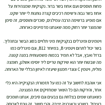
פחות תוספים ועם אחוז בשר ברור. נקניקיות שמצהירות על
אחוז בשר גבוה ורשימת רכיבים קצרה נותנות לי יותר שקט.
אם מופיע ברשימה הרבה עמילנים, סוכרים ותוספים, זה סימן
שהמוצר יותר רחוק ממה שאנחנו מדמיינים כארוחה.
ויטמינים ומינרלים בנקניקיות מיני תלויים בסוג הבשר ובתהליך.
בשר יכול לתרום ויטמיני B, במיוחד B12, וגם מינרלים כמו
ברזל ואבץ, אבל לא תמיד בכמות משמעותית במנה קטנה.
מה שבטוח יותר הוא שירקות טריים ליד יוסיפו אשלגן, חומצה
פולית, ויטמין C ונוגדי חמצון שיעזרו לאיזון הכללי של הארוחה.
אני אוהבת לחשוב על זה כמו על תזמורת: הנקניקייה היא כלי
אחד, והירקות הם כל השאר שמחזיקים את המנגינה.
כשאנחנו שמים בצלחת גם צבעים וגם סיבים, אנחנו תומכים
בעיכול, בשובע ובאנרגיה יציבה. והכי חשוב, זה גורם לארוחה