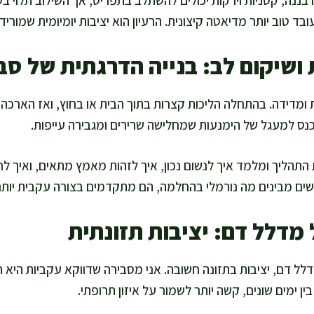
 בננה, קטניות וירקות יכולים להשתלב בתפריט, אך השילוב תלוי ב
עובד טוב יותר מדיאטה קיצונית. הרעיון הוא יציבות יומיומית שמורי
 ושיקום לב: בנייה הדרגתית של סב
 ומדידה. בהתחלה הליכות קצרות בתוך הבית או בחוץ, ואז הארכה
כנס למעגל של הימנעות שמחלישה שרירים ומגבירה עייפות.
תהליך ומלמד איך לנשום נכון, איך לזהות מאמץ מתאים, ואיך לחזו
שים מבינים מה נורמלי בהחלמה, הם מתקדמים בצורה עקבית יותר
 מדלל דם: יציבות תזונתית
לל דם, יציבות בתזונה חשובה. אני מסבירה שדווקא עקביות היא 
ן ימים שונים, קשה יותר לשמור על איזון תרופתי.