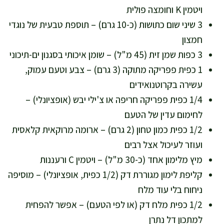
ויטמין K וחומצה פולית
3 שיני שום כתושות (כ-10 גרם) – תוספת טבעית של נוגדי
חמצון
3 כפות שמן זית (45 מ"ל) – שומן איכותי בסגנון ים-תיכוני
1 כפית פפריקה מתוקה (3 גרם) – צבע וטעם עמוק,
עשירה בקרוטנואידים
1/4 כפית פפריקה חריפה או צ'ילי יבש (אופציונלי) –
לחימום עדין של הטעם
1/2 כפית כמון טחון (2 גרם) – ארומה מרוקאית קלאסית
ועוזר לעיכול אצל רבים
מיץ מלימון אחד (כ-30 מ"ל) – ויטמין C ורעננות
קליפת לימון מגוררת דק (1/2 כפית, אופציונלי) – מוסיפה
ניחוח בלי עוד מלח
1/2 כפית מלח דק (או לפי הטעם) – אפשר להפחית
למתכון דל נתרן