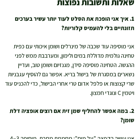
שאלות ותשובות נפוצות
1. איך אני הופכת את הסלט לעוד יותר עשיר בערכים
תזונתיים בלי להעמיס קלוריות?
אני מוסיפה עוד שכבה של מינרלים ושומן איכותי עם כפית
טחינה גולמית מדוללת במים ולימון, ומערבבת ממש לפני
ההגשה. הטחינה מוסיפה סידן, מגנזיום ושומן טוב, ועדיין
נשארים במסגרת של בישול בריא. אפשר גם להוסיף עגבניות
שרי קצוצות או פלפל אדום טרי אחרי הבישול, כדי להכניס עוד
ויטמין C ונוגדי חמצון.
2. במה אפשר להחליף שמן זית אם רוצים אופציה דלת
שומן?
אני עושה הקפצה "על מים": מחממת מחבת, מוסיפה 3–4