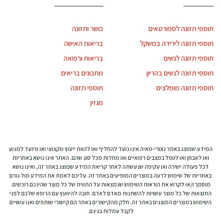
תוספי תזונה לספורטאים
כושר ותזונה
תוספי תזונה לירידה במשקל
בריאות האישה
תוספי תזונה לנשים
בריאות ורפואה
תוספי תזונה לנשים בהריון
מתכונים בריאים
תוספי תזונה מומלצים
תוספי תזונה
מגזין
המידע שמוצג באתר נוטרי-מאיה אינו נועד להחליף ואו להוות ייעוץ מקצועי ואו מיועד למנוע
ואו לאבחן ואו לטפל במצבים רפואיים ואו מחלות מכל סוג שהם. האתר אינו נושא באחריות
לכל פעולה ישירה ואו עקיפה שנעשתה לאחר קריאת המידע שמוצג באתר זה, ואינו נושא
באחריות של שימוש לרעה במוצרים המופיעים באתר זה. עליכם לאמת את המידע מול גורם
מוסמך ו/או לקרוא את הוראות השימוש שנמצאות על התווית של כל מוצר שהינכם רוכשים.
התוצאות של כל מוצר עשויות להשתנות מאדם לאדם. חובה להיוועץ עם הרופא שלכם לפני
השימוש במוצרים המוצגים באתר זה. חלק מהקישורים באתר הם קישורי שותפים ואנו עשויים
לקבל עמלות בגינם.