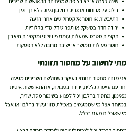
שינה קצרה או לא רציפה שמפחיתה התאוששות שרירית
דילוג על ארוחות או צריכת חלבון נמוכה לאורך זמן
התייבשות או חוסר אלקטרוליטים אחרי הזעה
ירידה חדה במשקל או תפריט דל מדי בקלוריות
תקופות סטרס שמעלות עומס פיזיולוגי ומקטינות תיאבון
חוסר פעילות ממושך או ישיבה מרובה ללא הפסקות
מתי לחשוב על מחסור תזונתי
אני מזהה מחסור תזונתי בעיקר כשחולשת השרירים מגיעה
יחד עם עייפות כללית, ירידה בסבולת, או התאוששות איטית
מאימון. מחסור בחלבון יכול לפגוע בשימור מסת שריר,
במיוחד אצל מי שממעטים באכילת מזון עשיר בחלבון או אצל
מי שאוכלים מעט בכלל.
מחסור בברזל יכול לגרום לעייפות ולירידה ביכולת לבצע