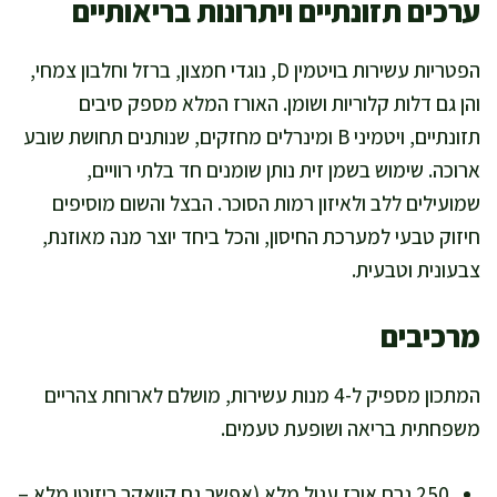
ערכים תזונתיים ויתרונות בריאותיים
הפטריות עשירות בויטמין D, נוגדי חמצון, ברזל וחלבון צמחי,
והן גם דלות קלוריות ושומן. האורז המלא מספק סיבים
תזונתיים, ויטמיני B ומינרלים מחזקים, שנותנים תחושת שובע
ארוכה. שימוש בשמן זית נותן שומנים חד בלתי רוויים,
שמועילים ללב ולאיזון רמות הסוכר. הבצל והשום מוסיפים
חיזוק טבעי למערכת החיסון, והכל ביחד יוצר מנה מאוזנת,
צבעונית וטבעית.
מרכיבים
המתכון מספיק ל-4 מנות עשירות, מושלם לארוחת צהריים
משפחתית בריאה ושופעת טעמים.
250 גרם אורז עגול מלא (אפשר גם קוואקר ריזוטו מלא –