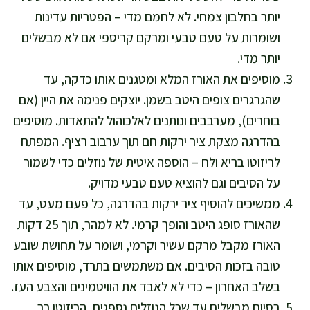
יותר בחלבון צמחי. לא לחמם מדי – הפטריות עדינות
ושומרות על טעם טבעי ומרקם קריספי אם לא מבשלים
יותר מדי.
מוסיפים את האורז המלא ומטגנים אותו כדקה, עד
שהגרגרים צופים היטב בשמן. יוצקים פנימה את היין (אם
בוחרים), מערבבים ונותנים לאלכוהול להתאדות. מוסיפים
בהדרגה מצקת ציר ירקות חם תוך ערבוב רציף. המפתח
לריזוטו בריא ולח – הוספה איטית של נוזלים כדי לשמור
על הסיבים וגם להוציא טעם טבעי מדויק.
ממשיכים להוסיף ציר ירקות בהדרגה, כל פעם מעט, עד
שהאורז סופג היטב והופך קרמי. לא למהר, תוך 25 דקות
האורז מקבל מרקם עשיר וקרמי, ושומר על תחושת שובע
טובה בזכות הסיבים. אם משתמשים בתרד, מוסיפים אותו
בשלב האחרון – כדי לא לאבד את הוויטמינים והצבע העז.
בסיום מבשלים עד שכל הנוזלים נספגים, הריזוטו רך