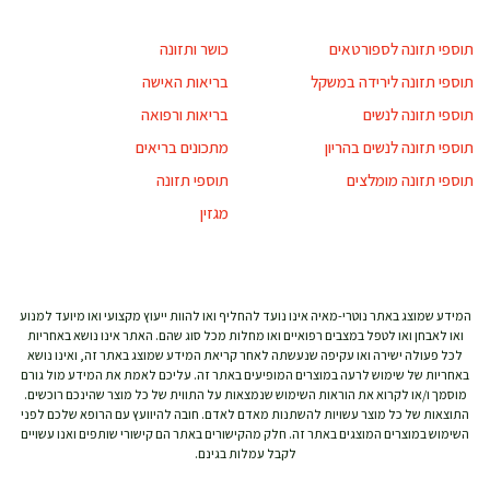
תוספי תזונה לספורטאים
כושר ותזונה
תוספי תזונה לירידה במשקל
בריאות האישה
תוספי תזונה לנשים
בריאות ורפואה
תוספי תזונה לנשים בהריון
מתכונים בריאים
תוספי תזונה מומלצים
תוספי תזונה
מגזין
המידע שמוצג באתר נוטרי-מאיה אינו נועד להחליף ואו להוות ייעוץ מקצועי ואו מיועד למנוע
ואו לאבחן ואו לטפל במצבים רפואיים ואו מחלות מכל סוג שהם. האתר אינו נושא באחריות
לכל פעולה ישירה ואו עקיפה שנעשתה לאחר קריאת המידע שמוצג באתר זה, ואינו נושא
באחריות של שימוש לרעה במוצרים המופיעים באתר זה. עליכם לאמת את המידע מול גורם
מוסמך ו/או לקרוא את הוראות השימוש שנמצאות על התווית של כל מוצר שהינכם רוכשים.
התוצאות של כל מוצר עשויות להשתנות מאדם לאדם. חובה להיוועץ עם הרופא שלכם לפני
השימוש במוצרים המוצגים באתר זה. חלק מהקישורים באתר הם קישורי שותפים ואנו עשויים
לקבל עמלות בגינם.