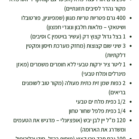
מקור נהדר לסיבים תזונתיים)
400 גרם פטריות טריות מגוון (שמפיוניון, פורטובלו
ושיטאקי – מלאות חלבון ונוגדי חמצון)
1 בצל גדול קצוץ דק (עשיר בויטמין C וסיבים)
3 שיני שום קצוצות (מחזק מערכת חיסון ומקטין
דלקתיות)
1 ליטר ציר ירקות טבעי ללא חומרים משמרים (מאזן
מינרלים ומלח טבעי)
2 כפות שמן זית כתית מעולה (מקור טוב לשומנים
בריאים)
1/2 כפית מלח ים טבעי
1/4 כפית פלפל שחור טחון
120 מ"ל יין לבן יבש (אופציונלי – מדגיש את הטעמים
ומשדרג את הארומה)
100 גרם תרד טרי קצוץ (מוסיף ברזל, סידן וכלורופיל