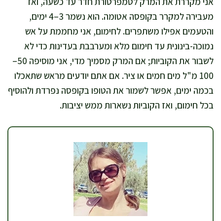
אני מקררת את המרק לטמפרטורת חדר עד כשעה, ואז
מעבירה למקרר בקופסה אטומה. הוא נשמר 3–4 ימים,
והטעמים אפילו משתפרים. לחימום, אני מחממת על אש
נמוכה-בינונית עד חימום מלא ומערבבת בעדינות כדי לא
לשבור את הקוביות; אם המרק מסמיך מדי, אני מוסיפה 50–
100 מ"ל מים חמים או ציר. אם אתם יודעים מראש שתאכלו
בכמה ימים, אפשר לשמור את הטופו בקופסה נפרדת ולהוסיף
בכל חימום, ואז הקוביות נשארות ממש יציבות.