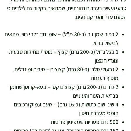
טבעי ועשיר בערכים תזונתיים, שמתאים בקלות גם לילדים כי
הטעם עדין והמרקם נעים.
2 כפות שמן זית (כ-30 מ"ל) – שומן חד בלתי רווי, מתאים
לבישול בריא
1 בצל גדול (כ-200 גרם) קצוץ – מוסיף מתיקות טבעית
ונוגדי חמצון
2 גבעולי סלרי (כ-80 גרם) קצוצים – סיבים ומינרלים,
מוסיף רעננות
2 גזרים (כ-200 גרם) קצוצים קטן – בטא-קרוטן שתומך
בבריאות העור והעיניים
4 שיני שום כתושות (כ-16 גרם) – טעם עמוק ורכיבים
תומכי מערכת חיסון
500 גרם פטריות שמפיניון פרוסות
250 גרם פטריות פורטובלו או יער (לא חובה) פרוסות –