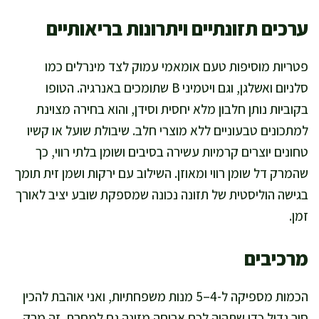
ערכים תזונתיים ויתרונות בריאותיים
פטריות מוסיפות טעם אומאמי עמוק לצד מינרלים כמו
סלניום ואשלגן, וגם ויטמיני B שתומכים באנרגיה. הטופו
בקוביות נותן חלבון מלא יחסית וסידן, והוא בחירה מצוינת
למתכונים טבעוניים ללא מוצרי חלב. שיבולת שועל או קשיו
טחונים יוצרים קרמיות עשירה בסיבים ושומן בלתי רווי, כך
שהמרק דל שומן רווי ומאוזן. השילוב עם ירקות ושמן זית תומך
בגישה הוליסטית של תזונה נכונה שמספקת שובע יציב לאורך
זמן.
מרכיבים
הכמות מספיקה ל-4–5 מנות משפחתיות, ואני אוהבת להכין
סיר גדול כדי שתהיה לכם ארוחה מזינה גם למחרת. זה מרק