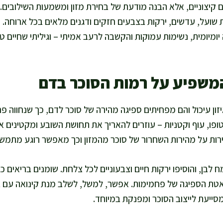
רים קיצוניים, אלא הבנה מודעת של בחירת מזון ומשמעות השילובים
 שועל, עדשים, ירקות בצבעים חזקים ודגנים מלאים בכל ארוחה. 
יומיומית, נשימות עמוקות והקשבה לרעב אמיתי – וגיליתי שחיים ט
המשפיע על רמות הסוכר בדם
זון עיכול והם מפחיתים ספיגה מהירה של סוכר לדם, כך שנחווה פח
 טופו, עוף וקטניות – עוזרים להאריך את תחושת השובע ומקטינים א
רות על מהירות השחרור של סוכר מהמזון וכך מאפשר רוגע מתמשך
ן, והוסיפו ירקות חיים וצבעוניים לכל צלחת. שומנים בריאים כגו
האטת הספיגה של פחמימות. אפשר, למשל, לשלב מנת קינואה עם ב
סייעת לייצוב הסוכר ומפנקת במיוחד.