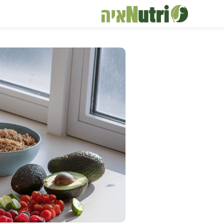
דלג
תוכן