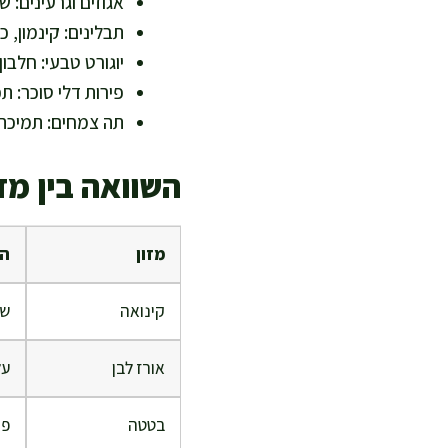
אגוזים וגרעינים: ש
תבלינים: קינמון, כו
יוגורט טבעי: חלבו
פירות דלי סוכר: תפ
תה צמחים: תמיכה 
השוואה בין מז
מזון
הש
קינואה
שח
אורז לבן
על
בטטה
פח