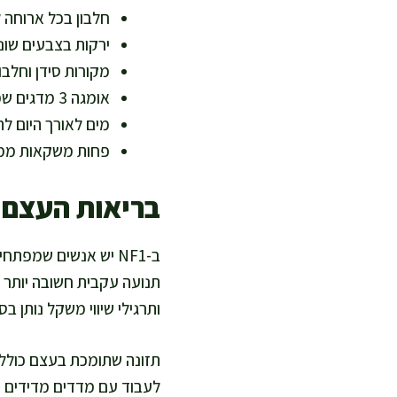
חלבון בכל ארוחה ל
ירקות בצבעים שוני
מקורות סידן וחלב
אומגה 3 מדגים שמנים, אגוזי מלך או זרעי צ׳יה
מים לאורך היום ל
פחות משקאות ממו
בריאות העצם 
ב-NF1 יש אנשים שמפת
תנועה עקבית חשובה יותר מס
ותרגילי שיווי משקל נותן ב
תזונה שתומכת בעצם כוללת
לעבוד עם מדדים מדידים כמ