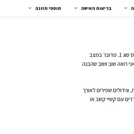
ה
בריאות האישה
תוספי תזונה
מילת המפתח היא מחלה nf1, ואני מנסחת אותה לעברית תקנית בתור מחלת נוירופיברומטוזיס סוג 1. מדובר במצב
ני רואה שוב ושוב שהבנה
 וגידולים שפירים לאורך
דים עם קשיי קשב או