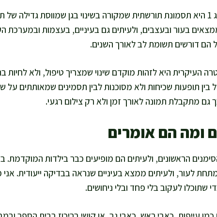
מחלת נוירופיברומטוזיס סוג 1 היא תסמונת תורשתית שמקורה בשינוי בגן שמווסת גדי
מצאים בעור ובעצבים, ולעיתים גם בעיניים, בעצמות ובמערכת הע
הם דורשים תשומת לב לאורך השנים.
ה העיקרית היא לזהות מוקדם שינוי שמצריך טיפול, ולא לחיות
בין תופעות שכיחות ולא מסוכנות לבין תסמינים שמאותתים על שינ
 גם מתקבלת תמונה לאורך זמן ולא רק צילום רגעי.
 ומה הם אומרים
מנים הראשונים, ולעיתים הם מופיעים כבר בילדות המוקדמת. בה
 מתחת לעור, ולעיתים ממצא בעיניים שנראה בבדיקה ייעודית. אני
י שתוכלו לעקוב בלי פחד ובלי ניחושים.
כמו עייפות, כאבי ראש, כאבי גב, או קושי בריכוז בבית הספר ובמב