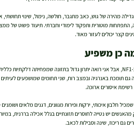
לה מהירה של גוש, כאב מתגבר, חולשה, נימול, שינוי תחושתי, או 
ה, התפתחות מוטורית ותפקוד לימודי וחברתי. תיעוד פשוט של ממצ
נים קצר יכולים לעזור מאוד.
אין תזונה אחת שמטפלת ב-NF1, אבל אני רואה יתרון גדול בתזונה שמפחיתה דלקתי
ה גם תומכת באנרגיה ובמצב רוח, שני תחומים שמושפעים לעיתים מ
רשימת איסורים ארוכה.
כיל חלבון איכותי, ירקות ופירות מגוונים, דגנים מלאים ושומנים
מהאנשים יש נטייה לחוסרים תזונתיים בגלל אכילה בררנית, במיו
ים גם ריכוז, שינה וסבילות לכאב.