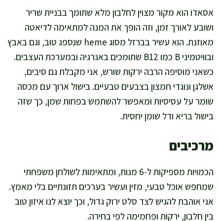
אסאדו הוא מקור מצוין לחלבון מלא שתומך בבניית שריר
ושובע לאורך זמן, וזה הופך את המנה למתאימה לדיאטה
מאוזנת. הוא עשיר בברזל מסוג heme שנספג טוב, וגם באבץ
ובוויטמיני B כמו B12 שתומכים באנרגיה ובמערכת העצבים.
כשאני מוסיפה הרבה ירקות שורש, אני מקבלת גם סיבים,
אשלגן ונוגדי חמצון בצבעים טבעיים. בישול ארוך עם מכסה
שומר על עסיסיות ומאפשר להשתמש בפחות שמן, כך שזה
בישול בריא ודל שומן יחסית.
מרכיבים
הכמויות מספיקות ל-6 מנות, ומתאימות לשולחן משפחתי
שמחפש אוכל טבעי, מזין ועשיר בערכים תזונתיים בלי מאמץ.
אני אוהבת להגיש לצד סלט ירוק גדול, וכך יוצא לנו איזון טוב
בין חלבון, ירקות ופחמימה לפי בחירה.