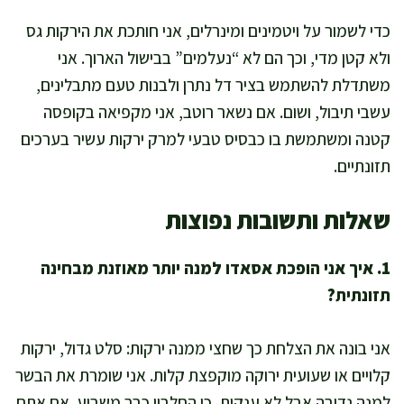
כדי לשמור על ויטמינים ומינרלים, אני חותכת את הירקות גס
ולא קטן מדי, וכך הם לא “נעלמים” בבישול הארוך. אני
משתדלת להשתמש בציר דל נתרן ולבנות טעם מתבלינים,
עשבי תיבול, ושום. אם נשאר רוטב, אני מקפיאה בקופסה
קטנה ומשתמשת בו כבסיס טבעי למרק ירקות עשיר בערכים
תזונתיים.
שאלות ותשובות נפוצות
1. איך אני הופכת אסאדו למנה יותר מאוזנת מבחינה
תזונתית?
אני בונה את הצלחת כך שחצי ממנה ירקות: סלט גדול, ירקות
קלויים או שעועית ירוקה מוקפצת קלות. אני שומרת את הבשר
למנה נדיבה אבל לא ענקית, כי החלבון כבר משביע. אם אתם