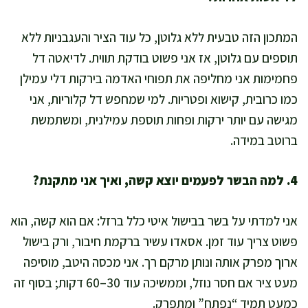
המתכון הזה טבעית ללא גלוטן, כל עוד הציר והעגבניות ללא
תוספים עם גלוטן, אז אני פשוט בודקת תווית. לדיאטה דל
פחמימות אני מחליפה את תפוחי האדמה בירקות דלי עמילן
כמו כרובית, קישוא ופטריות. למי שמחפש דל קלוריות, אני
מגישה עם יותר ירקות ופחות תוספת עמילנית, ומשתמשת
ברוטב במידה.
4. למה הבשר לפעמים יוצא קשה, ואיך אני מתקנת?
אני למדתי על בשר בבישול איטי כלל ברזל: אם הוא קשה, הוא
פשוט צריך עוד זמן. אסאדו עשיר ברקמת חיבור, ורק בישול
ארוך מפרק אותה ונותן מרקם רך. אני מכסה היטב, מוסיפה
מעט ציר אם חסר נוזל, וממשיכה עוד 30–60 דקות; בסוף זה
כמעט תמיד “נפתח” ומתפרק.