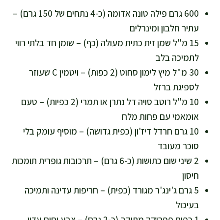
600 גרם פילה טונה אדומה (כ-4 נתחים של 150 גרם) –
עתיר חלבון ומינרלים
15 מ"ל שמן זית כתית מעולה (כף) – שומן חד בלתי רווי
לתמיכה בלב
30 מ"ל מיץ לימון סחוט (2 כפות) – ויטמין C שעוזר
לספיגת ברזל
10 מ"ל רוטב סויה דל נתרן או תמרי (2 כפיות) – טעם
אומאמי עם פחות מלח
10 גרם חרדל דיז'ון (כפית גדושה) – מוסיף עומק בלי
סוכר מעובד
2 שיני שום כתושות (כ-6 גרם) – תרכובות גופרית תומכות
חיסון
5 גרם ג'ינג'ר מגורד (כפית) – חריפות עדינה ותמיכה
בעיכול
1 כפית פפריקה מתוקה (כ-2 גרם) – צבע וחום עדין