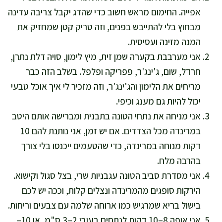
אפייה. החימום מראש חשוב כדי שהדג יקבל צריבה עדינה
מבחוץ בלי להתייבש בפנים, וזה טריק קטן שמחזיק את
המנה מזינה ועסיסית.
אני מערבבת בקערה שמן זית, מיץ לימון, סויה דלת נתרן,
חרדל, שום, ג'ינג'ר, פפריקה ופלפל. בשלב הזה כבר
מריחים את הלימון והג'ינג'ר, וזה מזכיר לי איך אוכל טבעי
יכול להיות גם מענג וכיפי.
אני מניחה את נתחי הטונה בתבנית ומברישה אותם היטב
במרינדה מכל הצדדים. אם יש זמן, אני נותנת להם 10
דקות מנוחה במרינדה, כדי שהטעמים ייכנסו בלי צורך
בהרבה מלח.
אני מסדרת סביב הטונה עגבניות שרי, בצל סגול וקישוא.
הירקות סופגים מהמרינדה ונצלים קלות, וככה יש לכם
בישול בריא שמרגיש כמו ארוחה שלמה עם צבעים וריחות.
אני אופה 8–10 דקות לנתחים בעובי 2–3 ס"מ, או 10–