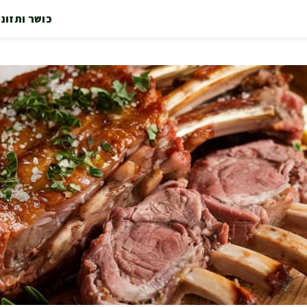
כושר ותזונ