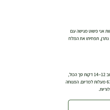
ות אני פשוט מגישה עם
ת נתרן, תפחיתו את המלח
אני נשענת על שני סימנים: זמן קצר בחום גבוה ומנוחה אחרי האפייה. צלעות דקות צריכות לרוב 12–14 דקות סך הכול,
ועבות ייקחו יותר, אבל תמיד עדיף להתחיל קצר ולהוסיף. מדחום בשר נותן ביטחון: סביב 60–63 מעלות למדיום. המנוחה