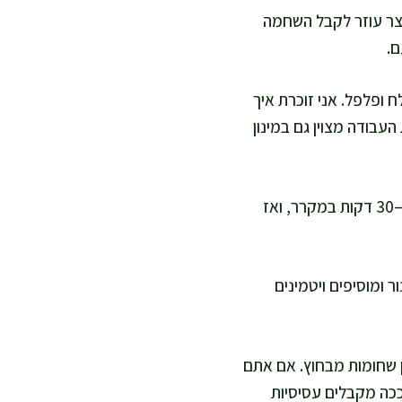
קצר עוזר לקבל השחמה
ם.
ח ופלפל. אני זוכרת איך
העבודה מצוין גם במינון
אני מורחת את התערובת על הצלעות מכל הצדדים. אם יש לכם זמן, תנו להן לנוח 10–30 דקות במקרר, ואז
 ומוסיפים ויטמינים
טנדרטי, ואז הופכת לעוד 2–4 דקות, עד שהן שחומות מבחוץ. אם אתם
60–63 מעלות במרכז הבשר. ככה מקבלים עסיסיות