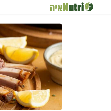
דלג
תוכן