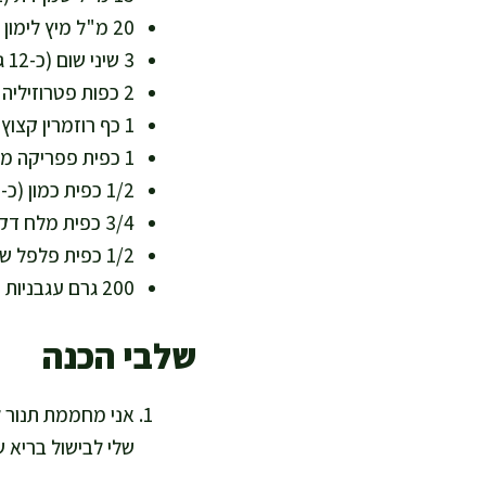
20 מ"ל מיץ לימון (כ-1 כף) – מוסיף ויטמין C ומאזן שומן
3 שיני שום (כ-12 גרם), כתושות – טעם עז ונוגדי חמצון טבעיים
2 כפות פטרוזיליה קצוצה (כ-10 גרם) – מוסיפה פולאט וויטמין K
1 כף רוזמרין קצוץ או 1 כפית יבש (כ-2–3 גרם) – ארומה חזקה בלי תוספת מלח
1 כפית פפריקה מתוקה (כ-3 גרם) – צבע וניחוח בלי סוכר מעובד
1/2 כפית כמון (כ-1 גרם) – עומק טעם ועיכול נעים
3/4 כפית מלח דק (כ-4–5 גרם), לפי טעם – מומלץ להפחית אם שומרים על דיאטה דלת נתרן
1/2 כפית פלפל שחור גרוס (כ-1 גרם) – חריפות עדינה
200 גרם עגבניות שרי או פלפל אדום פרוס – לתוספת ויטמינים וצבע בצלחת
שלבי הכנה
שלי לבישול בריא 