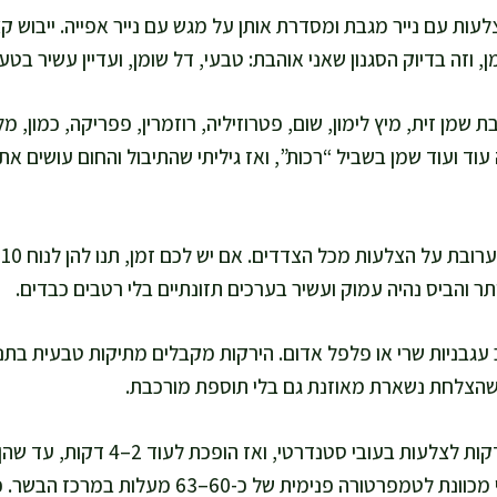
לעות עם נייר מגבת ומסדרת אותן על מגש עם נייר אפייה. ייבוש 
, וזה בדיוק הסגנון שאני אוהבת: טבעי, דל שומן, ועדיין עשיר בטע
שמן זית, מיץ לימון, שום, פטרוזיליה, רוזמרין, פפריקה, כמון, מל
עוד ועוד שמן בשביל “רכות”, ואז גיליתי שהתיבול והחום עושים את 
ר והביס נהיה עמוק ועשיר בערכים תזונתיים בלי רטבים כבדים.
עגבניות שרי או פלפל אדום. הירקות מקבלים מתיקות טבעית בתנור
ה שהצלחת נשארת מאוזנת גם בלי תוספת מורכבת.
אני אופה 10–14 דקות לצלעות בעובי ס
אוהבים מדיום, אני מכוונת לטמפרטורה פנימית של כ-