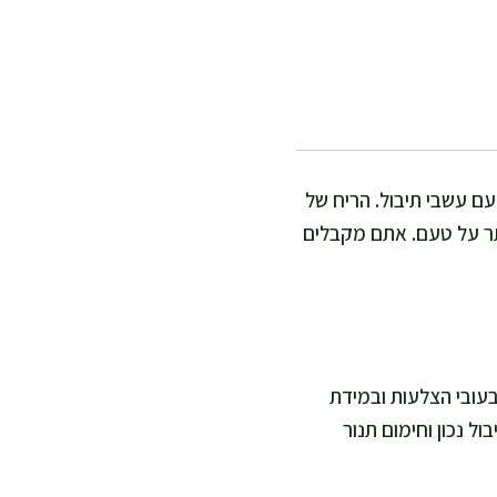
עם עשבי תיבול. הריח של
תר על טעם. אתם מקבלים
1–16 דקות אפייה בתנור, תלוי בעובי הצלעות ובמידת
ל נכון וחימום תנור