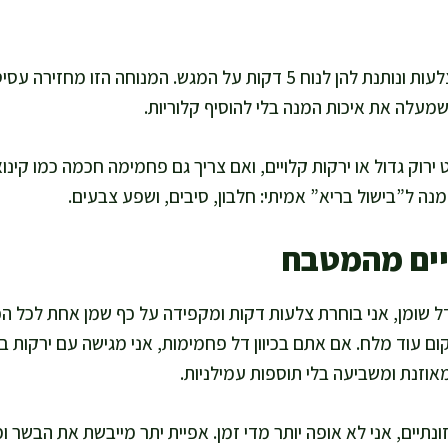
אני מוציאה את הצלעות ונותנת להן לנוח 5 דקות על המגש. המנוחה הז
שמעלה את איכות המנה בלי להוסיף קלוריות.
ירוק גדול או ירקות קלויים, ואם צריך גם פחמימה חכמה כמו קינואה
נה ל”בישול בריא” אמיתי: חלבון, סיבים, ושפע צבעים.
יים מהמטבח
דל שומן, אני בוחרת צלעות דקות ומקפידה על כף שמן אחת לכל ה
קום עוד מלח. אם אתם בכיוון דל פחמימות, אני מגישה עם ירקות בת
אוזנת ומשביעה בלי תוספות עמילניות.
נתיים, אני לא אופה יותר מדי זמן. אפיית יתר מייבשת את הבשר ו