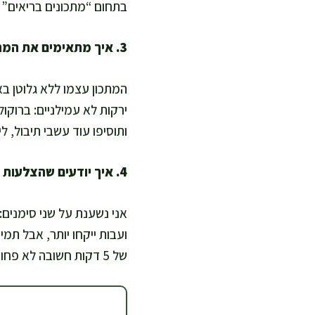
בתחום “מתכונים בריאים” ל
3. איך מתאימים את המתכון לדיאטות מיוחדות כמו ללא גלוטן או דל פחמימות?
המתכון עצמו ללא גלוטן בא
ירקות לא עמילניים: ברוקו
ותוסיפו עוד עשבי תיבול, ל
4. איך יודעים שהצלעות מוכנות בלי לייבש אותן?
של 5 דקות חשובה לא פחות, כי היא שומרת על עסיסיות ומקטינה את הצורך ברטבים עתירי קלוריות.