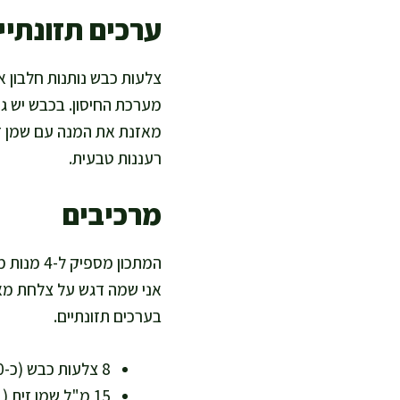
ערכים תזונתיים
צלעות כבש נותנות חלבון אי
מאזנת את המנה עם שמן זית
רעננות טבעית.
מרכיבים
המתכון מ
אני שמה דגש על צלחת מאו
בערכים תזונתיים.
8 צלעות כבש (כ-700–900 גרם) – מקור חלבון, ברזל ו-B12
15 מ"ל שמן זית (1 כף) – שומן חד-בלתי רווי לבישול בריא