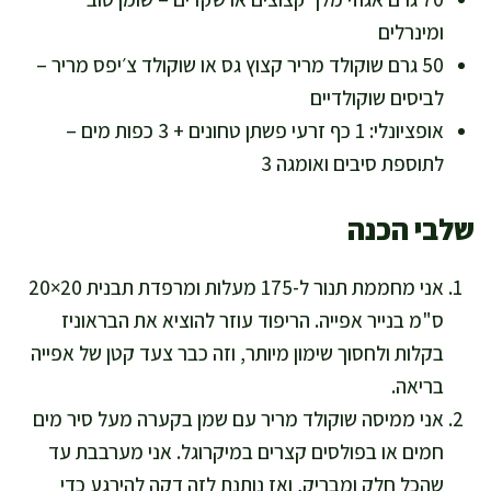
ומינרלים
50 גרם שוקולד מריר קצוץ גס או שוקולד צ׳יפס מריר –
לביסים שוקולדיים
אופציונלי: 1 כף זרעי פשתן טחונים + 3 כפות מים –
לתוספת סיבים ואומגה 3
שלבי הכנה
אני מחממת תנור ל-175 מעלות ומרפדת תבנית 20×20
ס"מ בנייר אפייה. הריפוד עוזר להוציא את הבראוניז
בקלות ולחסוך שימון מיותר, וזה כבר צעד קטן של אפייה
בריאה.
אני ממיסה שוקולד מריר עם שמן בקערה מעל סיר מים
חמים או בפולסים קצרים במיקרוגל. אני מערבבת עד
שהכל חלק ומבריק, ואז נותנת לזה דקה להירגע כדי