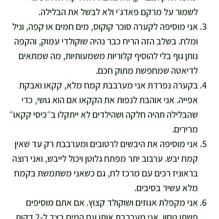
לשמור על מרקם פאדג׳י ולא לבשל את הבלילה.
אני מוסיפה לקערה סוכר קוקוס, מים חמים או קפה, וניל
ומלח. בשלב הזה הריח כבר נהיה שוקולדי עמוק, והקפה
נותן גוף בלי להוסיף קלוריות משמעותיות, מה שמתאים
לדיאטה שמחפשת מתוק חכם.
בקערה נפרדת אני מערבבת קמח מלא, קקאו ואבקת
אפייה. אני אוהבת לנפות את הקקאו אם הוא גושי, כדי
שהבלילה תהיה חלקה ושהילדים לא ייתקלו ב״כיסי קקאו״
מרירים.
אני מוסיפה את היבשים לרטובים ומערבבת רק עד שאין
קמח יבש. ערבוב יתר מפתח גלוטן ויכול לייבש, ואני רוצה
בראוניז רכים עם מרכז לח, גם כשאני משתמשת בקמח
מלא עשיר בסיבים.
אני מקפלת אגוזים ושוקולד קצוץ. אם אתם מוסיפים
פשתן טחון, אני מערבבת אותו עם המים בצד ל-2 דקות