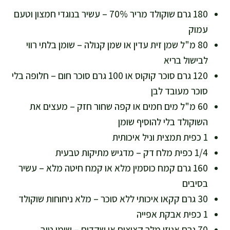
180 גרם שוקולד מריר 70% – עשיר בנוגדי חמצון וטעם
עמוק
80 מ"ל שמן זית עדין או שמן קנולה – שומן בלתי רווי
לבישול בריא
120 גרם סוכר קוקוס או 100 גרם סוכר חום – חלופה בלי
סוכר מעובד לבן
60 מ"ל מים חמים או קפה שחור חזק – מעצים את
השוקולד בלי להוסיף שומן
1 כפית תמצית וניל איכותית
1/4 כפית מלח דק – מדגיש מתיקות טבעית
160 גרם קמח כוסמין מלא או קמח חיטה מלא – עשיר
בסיבים
30 גרם קקאו איכותי ללא סוכר – מלא ניחוחות שוקולד
1 כפית אבקת אפייה
70 גרם אגוזי מלך קצוצים או שקדים – שומן טוב