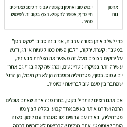
אחסון
ייבוש טוב ואחסון בקופסה עם נייר סופג מאריכים
נוח
חיי מדף; אפשר להקפיא קצוץ בקוביות לשימוש
מהיר.
כדי לשלב אותן בצורה עקבית, אני בונה סביבן “טקס קטן”
במטבח: קערת ירקות, חלבון פשוט כמו קטניות או דג, ודגש
על ירוקים קצוצים מעל. זה משאיר את הצלחת צבעונית,
עשירה יותר במיקרו-נוטריינטים, ומרגישה קלה בגוף גם אחרי
יום עמוס. בסוף, פטרוזיליה וכוסברה הן לא רק תיבול, הן הרגל
שמחבר בין טעם טוב לבריאות יומיומית.
אם אתם רוצים להתחיל בקטן, בחרו מנה אחת שאתם אוכלים
הרבה ושדרגו אותה בעשב אחד קבוע. בסלט קצוץ נסו
פטרוזיליה, ובאורז עם עדשים נסו כוסברה עם לימון. כשזה
הופך לאוטומטי, אתם מגלים שהבריאות לא דורשת דרמה,