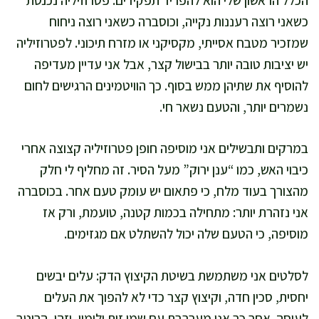
כשאני רוצה רעננות נקייה, וכוסברה כשאני רוצה ניחוח
שמזכיר מטבח אסייתי, מקסיקני או מזרח תיכוני. לפטרוזיליה
יש יציבות טובה יותר בבישול קצר, אבל אני עדיין מעדיפה
להוסיף את שתיהן ממש בסוף. כך הוויטמינים הרגישים לחום
נשמרים יותר, והטעם נשאר חי.
במרקים ותבשילים אני מוסיפה חופן פטרוזיליה קצוצה אחרי
כיבוי האש, כמו “ענן ירוק” מעל הסיר. זה מחליף לי חלק
מהצורך בעוד מלח, כי פתאום יש עומק טעם אחר. בכוסברה
אני נזהרת יותר: מתחילה בכמות קטנה, טועמת, ורק אז
מוסיפה, כי הטעם שלה יכול להשתלט אם מגזימים.
לסלטים אני משתמשת בשיטת הקיצוץ הדק: עלים יבשים
יחסית, סכין חדה, וקיצוץ קצר כדי לא להפוך את העלים
לעיסה. אחר כך אני מערבבת עם שמן זית ולימון, וזהו, הרוטב