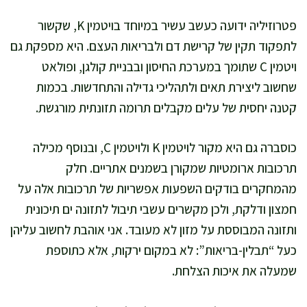
פטרוזיליה ידועה כעשב עשיר במיוחד בויטמין K, שקשור
לתפקוד תקין של קרישת דם ולבריאות העצם. היא מספקת גם
ויטמין C שתומך במערכת החיסון ובבניית קולגן, ופולאט
שחשוב ליצירת תאים ולתהליכי גדילה והתחדשות. בכמות
קטנה יחסית של עלים מקבלים תרומה תזונתית מורגשת.
כוסברה גם היא מקור לויטמין K ולויטמין C, ובנוסף מכילה
תרכובות ארומטיות שמקורן בשמנים אתריים. חלק
מהמחקרים בודקים השפעות אפשריות של תרכובות אלה על
חמצון ודלקת, ולכן מקשרים עשבי תיבול לתזונה ים תיכונית
ותזונה המבוססת על מזון לא מעובד. אני אוהבת לחשוב עליהן
כעל “תבלין-בריאות”: לא במקום ירקות, אלא כתוספת
שמעלה את איכות הצלחת.