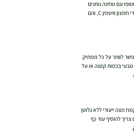
ני נותנים חלבון וסידן, וטופו עם טחינה נותנים
חלבון צמחי, ברזל ושומן חד בלתי רווי. אני גם מוסיפה פירות יער או תותים, כי הם עשירים בנוגדי חמצון וויטמין C, והם
פשר לוותר על כל ממתיק
 טבעי בכמות קטנה או על
ח מצה ייעודי ללא גלוטן
ריך להוסיף עוד כף