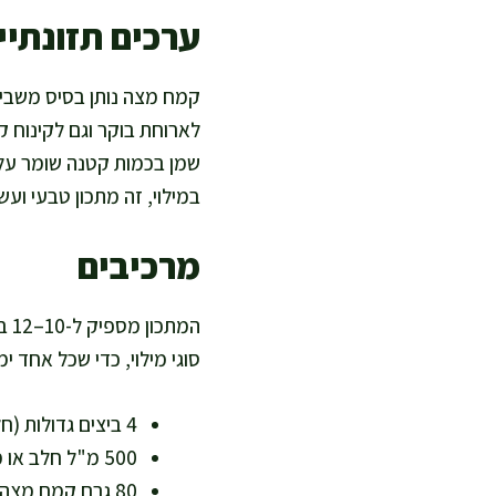
ערכים תזונתיים
קמח מצה נותן בסיס משביע
לארוחת בוקר וגם לקינוח קל.
שמן בכמות קטנה שומר על ב
במילוי, זה מתכון טבעי וע
מרכיבים
המ
סוגי מילוי, כדי שכל אחד י
4 ביצים גדולות (חלבון מלא ותורם לשובע)
500 מ"ל חלב או משקה שקדים ללא סוכר (לגרסה ללא מוצרי חלב)
80 גרם קמח מצה דק (כ-1 כוס פחות 2 כפות, בסיס כשר לפסח)