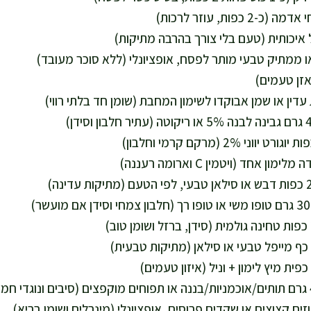
ן אחד (ויטמין C וארומה רעננה)
זים קצוצים או שקדים פרוסים, אופציונלי (מינרלים ושומן בריא)