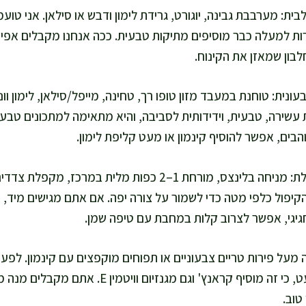
בית: מערבבת גבינה, יוגורט, גרידת לימון ודבש או סילאן. אני טו
ת למעלה כבר מוסיפים מתיקות טבעית. ככה אנחנו מקבלים אפייה
לבון שמאזן את הקינוח.
עונית: טוחנת במעבד מזון טופו רך, טחינה, מייפל/סילאן, לימון 
עשירה, טבעית, וידידותית לסביבה, והיא מתאימה למתכונים טבעונ
בים, אפשר להוסיף קינמון או מעט קליפת לימון.
אני ממלאה ומגלגלת: מניחה בלינצס, מורחת 1–2 כפות מלית ב
קיפול כלפי מטה כדי לשמור על צורה יפה. אם אתם מגישים מיד,
גיגי, אפשר לצרוב קלות במחבת עם טיפה שמן.
 מעל פירות טריים צבעוניים או תפוחים מוקפצים עם קינמון. לפע
קלויים ומפזרת מעט, כי זה מוסיף קראנץ' וגם מג
טוב.