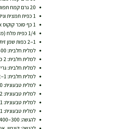
20 גרם קמח תפוחי אדמה (כ-2 כפות, עוזר לרכות)
1 כפית תמצית וניל איכותית (טעם בלי צורך בהרבה מתיקות)
1 כף סוכר קוקוס או ממתיק טבעי מותר לפסח, אופציונלי (ללא סוכר מעובד)
1/4 כפית מלח (מאזן טעמים)
1–2 כפות שמן זית עדין או שמן אבוקדו לשימון המחבת (שומן חד בלתי רווי)
למלית חלבית: 400 גרם גבינה לבנה 5% או ריקוטה (עתיר חלבון וסידן)
למלית חלבית: 2 כפות יוגורט יווני 2% (מרקם קרמי וחלבון)
למלית חלבית: גרידה מלימו
למלית חלבית: 1–2 כפות דבש או סילאן טבעי, לפי הטעם (מתיקות עדינה)
למלית טבעונית: 300 גרם טופו משי או טופו רך (חלבון צמחי וסידן אם מועשר)
למלית טבעונית: 2 כפות טחינה גולמית (סידן, ברזל ושומן טוב)
למלית טבעונית: 1 כף מייפל טבעי או סילאן (מתיקות טבעית)
למלית טבעונית: 1 כפית מיץ לימון + וניל (איזון טעמים)
להגשה: 300–400 גרם תותים/אוכמניות/בננה או תפוחים מוקפצים (סיבים ונוגדי חמצון)
להגשה: קינמון, אגו