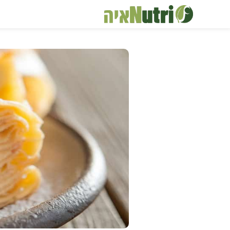
דלג
תוכן