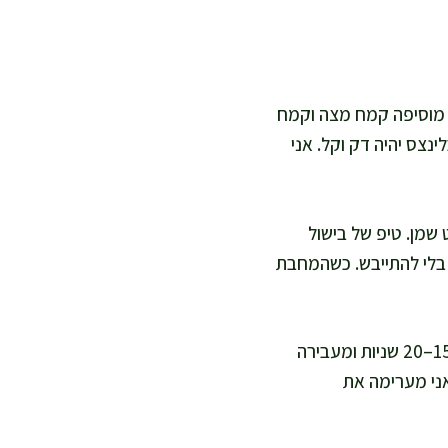
אז מוסיפה קמח מצה וקמח
נצס יהיה דק וקל. אני
ישה ממש מעט שמן. טיפ של בישול
 בלי להתייבש. כשהמחבת
אני מטגנת כ-45–60 שניות עד שהשוליים מתנתקים והצבע זהוב בהיר, הופכת לעוד 15–20 שניות ומעבירה
ד 20–30 מ"ל חלב לבלילה. אני מערימה את