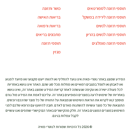
תוספי תזונה לספורטאים
כושר ותזונה
תוספי תזונה לירידה במשקל
בריאות האישה
תוספי תזונה לנשים
בריאות ורפואה
תוספי תזונה לנשים בהריון
מתכונים בריאים
תוספי תזונה מומלצים
תוספי תזונה
מגזין
המידע שמוצג באתר נוטרי-מאיה אינו נועד להחליף ואו להוות ייעוץ מקצועי ואו מיועד למנוע
ואו לאבחן ואו לטפל במצבים רפואיים ואו מחלות מכל סוג שהם. האתר אינו נושא באחריות
לכל פעולה ישירה ואו עקיפה שנעשתה לאחר קריאת המידע שמוצג באתר זה, ואינו נושא
באחריות של שימוש לרעה במוצרים המופיעים באתר זה. עליכם לאמת את המידע מול גורם
מוסמך ו/או לקרוא את הוראות השימוש שנמצאות על התווית של כל מוצר שהינכם רוכשים.
התוצאות של כל מוצר עשויות להשתנות מאדם לאדם. חובה להיוועץ עם הרופא שלכם לפני
השימוש במוצרים המוצגים באתר זה. חלק מהקישורים באתר הם קישורי שותפים ואנו עשויים
לקבל עמלות בגינם.
© 2026 כל הזכויות שמורות לנוטרי-מאיה