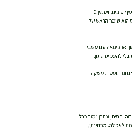
החלק הירוק הוא הטריק האהוב עליי: סלט גדול עם עלים, עגבניות, פלפל, מלפפון וגזר. זה מוסיף סיבים, ויטמין C
ט הוא שומר הראש של
ן, או קינואה עם עשבי
בלי להעמיס טיגון.
 אנחנו תופסות משקה
ה יחסית, ונתרן נמוך ככל
ות לאכילה. מבחינתי,