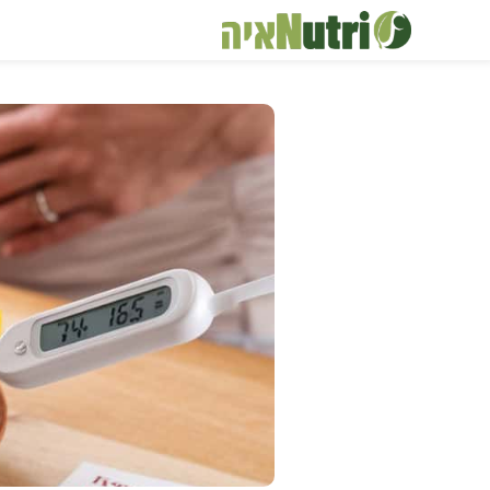
דלג
תוכן