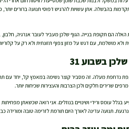
ממשיך לעלות במשקל ולבנות שכבת שומן שמסייעת לוויסות חום אחרי 
קדמות בהבשלה. אתן עשויות להרגיש דפוסי תנועה ברורים יותר, כ
האלה הם תקופת בנייה. הגוף שלכן מעביר לעובר אנרגיה, חלבון, בר
ולא מושלמת, עם דגש על מזון צפוף תזונתית ולא רק על קלוריות
לכן בשבוע 31
עפת נדחפת מעלה. זה מסביר קוצר נשימה במאמץ קל, יחד עם ת
מרפים שרירים חלקים ולכן הצרבות והעצירות שכיחות יותר.
יע בגלל עומס ורידי ושינויים בנוזלים. אני רואה שכשאתן מפחיתות 
רגעת. תנועה עדינה לאורך היום תורמת לזרימה טובה ומורידה כבד