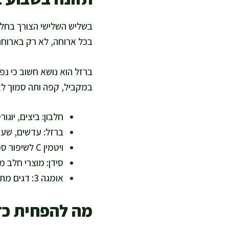
בשליש השלישי הצורך בחלבו
בכל ארוחה, לא רק בארוחת 
במקביל, קפה ותה סמוך לאר
חלבון: ביצים, יוגו
ברזל: עדשים, שעוע
ויטמין C לשיפור ספיגה: פלפל, קיווי, תות, הדרים ועגבניות.
סידן: מוצרי חלב 
אומגה 3: דגים מתאימים להריון ואגוזי מלך, או זרעי צ׳יה טחונים.
מה להפחית כד