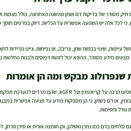
 תיק מסודר של בדיקות דם ושתן מהשנה האחרונה, כולל מגמות ול
 כי לכל אלה יש השפעה אפשרית על הכליות. דיוק בפרטים חוסך טע
ל עייפות, שינוי בכמות שתן, צריבה, או נפיחות. ציינו מדידות לח
ציגים מידע מסודר, הרופא יכול לזהות דפוסים ולבנות החלטות נכ
 שנפרולוג מבקש ומה הן אומרות
בפגישה נפרולוגית אתם תשמעו הרבה על קריאטינין ועל eGFR, ש
בומין, או דם בשתן, כי הן מספקות מידע על פגיעה אפשרית במבנה
גודל וחסימות.
מלחים בדם כמו נתרן ואשלגן, וכן חומצה אורית או סידן וזרחן, ל