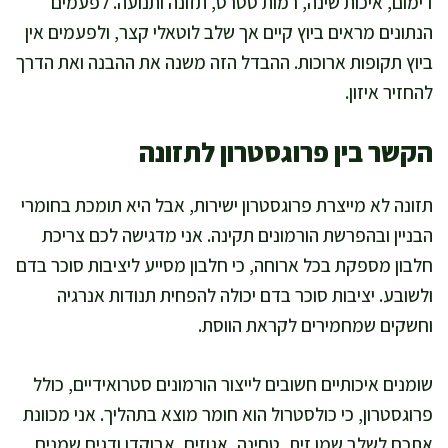
דימום, איכות שינה, רמות סטרס, תזונה ותנועה. לפעמים
הנתונים מראים ביוץ קיים אך שלב לוטאלי קצר, ולפעמים אין
ביוץ תקופות ארוכות. ההבדל הזה משנה את ההבנה ואת הדרך
להחזיר איזון.
הקשר בין פרוגסטרון לתזונה
תזונה לא מייצרת פרוגסטרון ישירות, אבל היא תומכת בחומרי
הבניין ובהפרשת הורמונים תקינה. אני מדגישה לכם צריכת
חלבון מספקת בכל ארוחה, כי חלבון מסייע ליציבות סוכר בדם
ולשובע. יציבות סוכר בדם יכולה להפחית תנודות אנרגיה
וחשקים שמחמירים לקראת הווסת.
שומנים איכותיים חשובים לייצור הורמונים סטרואידיים, כולל
פרוגסטרון, כי כולסטרול הוא חומר מוצא בתהליך. אני מכוונת
אתכם לשלב שמן זית, טחינה, אגוזים, אבוקדו ודגים שמנים