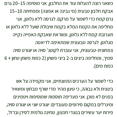
כשאני רוצה להעלות עוד את החלבון, אני מוסיפה 15–20 גרם
אבקת חלבון טבעית (מי גבינה או אפונה) ומפחיתה 10–15
גרם קמח כדי לשמור על מרקם. לגרסה ללא גלוטן, אני
מחליפה את הקמח המלא בקמח שיבולת שועל ללא גלוטן או
תערובת קמח ללא גלוטן, ומוודאת שאבקת האפייה נקייה
מגלוטן. לגרסה טבעונית שמתאימה לדיאטה
צמחונית-טבעונית, אני עוברת לקוטג' סויה או יוגורט סויה
סמיך, ומחליפה ביצים ב-2 ביצי פשתן (2 כפות פשתן טחון + 6
כפות מים).
כדי לשמור על הערכים התזונתיים, אני מקפידה על אש
בינונית ולא גבוהה, כי טיגון מהיר מדי שורף מבחוץ ומשאיר
בפנים לא מוכן. אני מעדיפה תוספות שמוסיפות ויטמינים
ומינרלים במקום סירופים מעובדים: יוגורט יווני או יוגורט סויה,
פירות יער עשירים בנוגדי חמצון, טחינה גולמית לסידן וברזל,