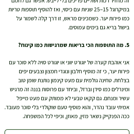
זה מחזיר רכות ושוליים פריכים בלי לייבש. אפשר גם לחמם
במיקרוגל 15–25 שניות עם כיסוי, ואז להוסיף תוספות טריות
כמו פירות יער. כשמכינים מראש, זו דרך קלה לשמור על
בישול בריא גם בימים עמוסים.
5. מה התוספות הכי בריאות שמרגישות כמו קינוח?
אני אוהבת קערה של יוגורט יווני או יוגורט סויה ללא סוכר עם
פירות יער, כי זה מוסיף חלבון ונוגדי חמצון וצבעים יפים
בצלחת. טחינה גולמית עם מעט קינמון נותנת שומן טוב
ומינרלים כמו סידן וברזל, וביחד עם פרוסות בננה זה מרגיש
עשיר ומנחם. גם קקאו טבעי לא ממותק עם מעט מייפל
אמיתי עובד נהדר, והוא מוסיף טעם שוקולדי בלי סוכר מעובד.
ככה הפנקייק נשאר מזין, מאוזן, וכיפי לכל המשפחה.