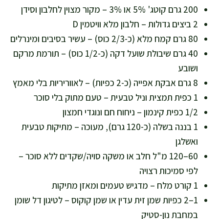
200 גרם קוטג' 5% או 3% – מקור מצוין לחלבון וסידן
2 ביצים גדולות – חלבון מלא וויטמין D
80 גרם קמח מלא (כ-2/3 כוס) – עשיר בסיבים ומינרלים
40 גרם שיבולת שועל דקה (כ-1/2 כוס) – תורמת מרקם
ושובע
8 גרם אבקת אפייה (כ-2 כפיות) – לאווריריות בלי מאמץ
1 כפית תמצית וניל טבעית – טעם מתוק בלי סוכר
1/2 כפית קינמון – ניחוח חם ונוגדי חמצון
1 בננה בשלה (כ-120 גרם), מעוכה – מתיקות טבעית
ואשלגן
60–120 מ"ל חלב או משקה סויה/שקדים ללא סוכר –
לפי סמיכות רצויה
1 קורט מלח – מדגיש טעמים ומאזן מתיקות
1–2 כפיות שמן זית עדין או שמן קוקוס – לטיגון דל שומן
במחבת נון-סטיק