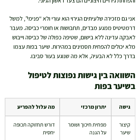
והפחתת גירויים חיצוניים הם צעד ראשון הגיוני.
אני גם מזכירה שלעיתים הגירוי הוא עורִי ולא “פנימי”, למשל
דרמטיטיס ממגע מבדים, תחבושות או חומרי כביסה. מעבר
לאבקה עדינה ללא בישום, שטיפה כפולה של כביסה וייבוש
מלא יכולים להפחית תסמינים במהירות. שיער בפות עצמו
בדרך כלל לא הבעיה, אלא מה שנוגע בעור סביבו.
השוואה בין גישות נפוצות לטיפול
בשיער בפות
גישה
יתרון מרכזי
מה עלול להפריע
קיצור
מפחית חיכוך ושומר
דורש תחזוקה תכופה
שיער
על הגנה
יחסית