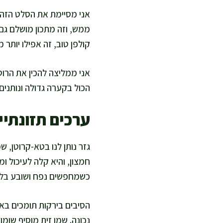
ממש, וזה מתכון מושלם גם 
קולפן טוב, זה אפילו יותר מ
אני ממליצה להכין את הרו
הכול בקערה גדולה ונותנים לזה 5 דקות לעמוד. בזמן הזה הטעמים נספגים, והירקות נשארים פר
ערכים תזונתיים
חמצון, והיא קלה לעיכול ומ
כשמחפשים נפח ושובע בלי
הסיבים בירקות תומכים באי
נכונה. שמן זית מוסיף שומ