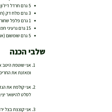
5 גרם חרדל דיז'ון (כפית) – עוזר לאמולסיה ומוסיף עומק
3 גרם מלח דק (חצי כפית) – אפשר להפחית למי שמקפידים על דל נתרן
1 גרם פלפל שחור גרוס – משדרג ארומה
15 גרם גרעיני חמנייה או דלעת קלויים קלות – מוסיפים חלבון, אבץ ומגנזיום
5 גרם שומשום (אופציונלי) – תוספת סידן ושומן טוב
שלבי הכנה
אני שוטפת היטב את
ומאזנת את החריפו
אני קולפת את הגזר
לסלט להישאר יציב
אני קוצצת בצל ירו