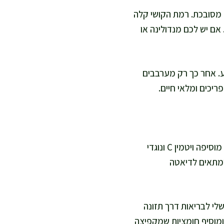
ש שום טכניקה מסובכת. רמת הקושי קלה
 אם יש לכם מנדולינה או
ע. אחר כך רק מערבבים
גזר נותן לנו בטא-קרוטן, שמומר בגוף לוויטמין A ותומך בראייה, בעור ובמערכת החיסון. צנונית מוסיפה ויטמין C ונוגדי
 ומתאים לדיאטה
לי לבריאות דרך תזונה
 ומוסיף חומציות שמקפיצה