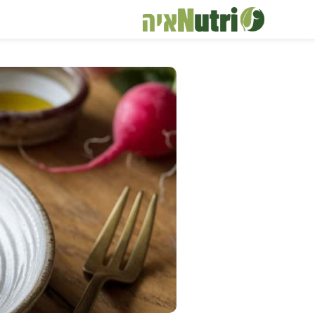
דלג
תוכן