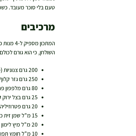
טעם בלי סוכר מעובד. כשמו
מרכיבים
השולחן, כי הוא גורם לכול
200 גרם צנוניות (כ-10–12 יחידות) פרוסות דק מאוד – מקור לוויטמין C ונוגדי חמצון
250 גרם גזר קלוף ומגורר גס או לרצועות דקות – עשיר בבטא-קרוטן וסיבים
80 גרם מלפפון פרוס דק (אופציונלי) – מוסיף נוזלים ומינרלים עדינים
25 גרם בצל ירוק קצוץ דק (או 20 גרם עירית) – תורם טעם ותרכובות גופרית טבעיות
20 גרם פטרוזיליה קצוצה – מקור לוויטמין K וחומצה פולית
15 מ"ל שמן זית כתית מעולה – שומן איכותי, דל שומן רווי
20 מ"ל מיץ לימון סחוט טרי – ויטמין C וחומציות מאוזנת
10 מ"ל חומץ תפוחים (אופציונלי) – חדות עדינה שמאזנת מתיקות טבעית של גזר