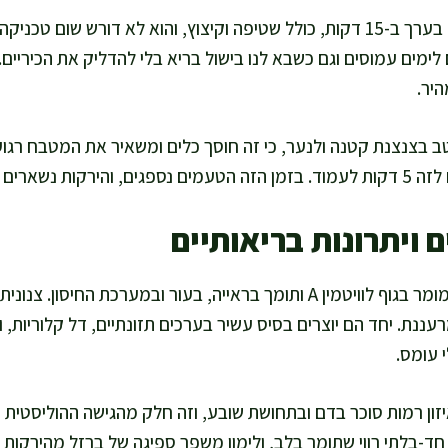
אני מסיימת את הסלט הזה בערך ב-15 דקות, כולל שטיפה וקיצוץ, והוא לא דור
לימים עמוסים וגם כשבא לנו בישול בריא בלי להדליק את הכיריים.
היר.
טב בצנצנת קטנה ולנער, כי זה חוסך כלים ומשאיר את המטבח רגו
יכים ומלאי חיים.
 ויתרונות בריאותיים
רעננת. יחד הם יוצרים בסיס עשיר בערכים תזונתיים, דל קלוריות,
 עומס.
זון רמות סוכר בדם ובתחושת שובע, וזה חלק מהגישה ההוליסטית ש
ן חד-בלתי רווי שתומך בלב, ולימון משפר ספיגה של ברזל מהירקות