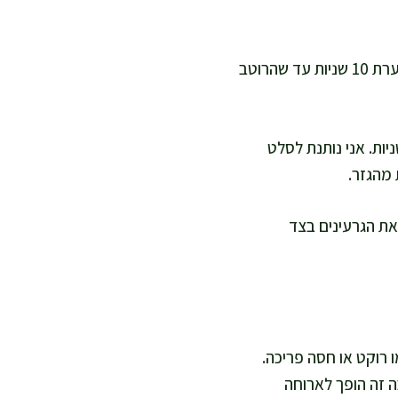
בצנצנת קטנה אני מערבבת שמן זית, מיץ לימון, חומץ תפוחים וחרדל. אני סוגרת ומנערת 10 שניות עד שהרוטב
ת את הרוטב על הירקות, מוסיפה מלח ופלפל, ומערבבת בעדינות 30–40 שניות. אני נותנת לסלט
את הגרעינים בצד
 רוקט או חסה פריכה.
 טופו צרוב בקוביות, וככה זה הופך לארוחה