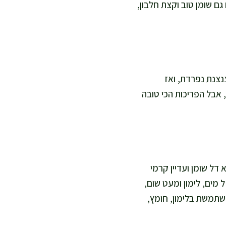
ם שומן טוב וקצת חלבון,
נצנת נפרדת, ואז
אבל הפריכות הכי טובה
יבול, ואז זה יוצא דל שומן ועדיין קרמי
טבעונית ודל שומן אני מערבבת 40 מ"ל טחינה גולמית מדוללת עם 60–80 מ"ל מים, לימון ומעט שום,
שתמשת בלימון, חומץ,