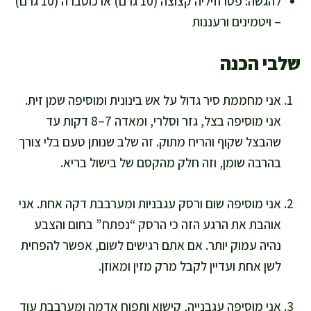
להגשה: פטרוזיליה קצוצה (10 גרם) או כוסברה (10 גרם)
– ויטמינים ורעננות
שלבי הכנה
אני מחממת סיר גדול על אש בינונית ומוסיפה שמן זית.
אני מוסיפה בצל, גזר וסלרי, ומאדה 7–8 דקות עד
שהבצל שקוף והריח מתוק. זה שלב שנותן טעם בלי צורך
בהרבה שומן, וזה חלק מהקסם של בישול בריא.
אני מוסיפה שום ורסק עגבניות ומערבבת דקה אחת. אני
אוהבת את הרגע הזה כי הרסק “נפתח” בחום והצבע
נהיה עמוק יותר. אם אתם רגישים לשום, אפשר להפחית
לשן אחת ועדיין לקבל מרק מזין ומאוזן.
אני מוסיפה עגבנייה, קישוא ותפוח אדמה ומערבבת עוד