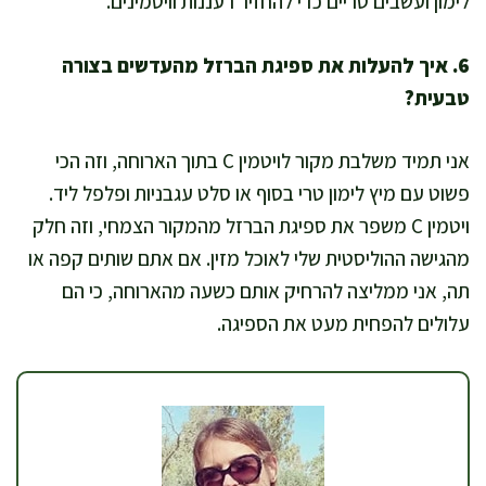
לימון ועשבים טריים כדי להחזיר רעננות וויטמינים.
6. איך להעלות את ספיגת הברזל מהעדשים בצורה
טבעית?
אני תמיד משלבת מקור לויטמין C בתוך הארוחה, וזה הכי
פשוט עם מיץ לימון טרי בסוף או סלט עגבניות ופלפל ליד.
ויטמין C משפר את ספיגת הברזל מהמקור הצמחי, וזה חלק
מהגישה ההוליסטית שלי לאוכל מזין. אם אתם שותים קפה או
תה, אני ממליצה להרחיק אותם כשעה מהארוחה, כי הם
עלולים להפחית מעט את הספיגה.