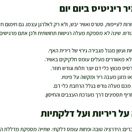
 ריניטיס ביום יום
ת לעייפות, סטרס ואוויר יבש, ולא רק לאלרגן עצמו. גם חימום חז
גודש. שינה לא מספקת מעלה רגישות תחושתית ולכן אתם מרגישים 
ת ועשן מנגל מגבירה גירוי של רירית האף.
לא מאווררים מעלים עומס חלקיקים באוויר.
ס מכווץ כלי דם יוצר תלות וגודש חוזר.
או מזגן מעבה ריר ומקשה על פינויו.
מכם מעלה גודש בגלל הרחבת כלי דם.
ף תסמינים דרך מערכת העצבים והחיסון.
ל ריריות ועל דלקתיות
רים: הידרציה טובה ופחות עומס דלקתי. שתייה מספקת מדללת הפ