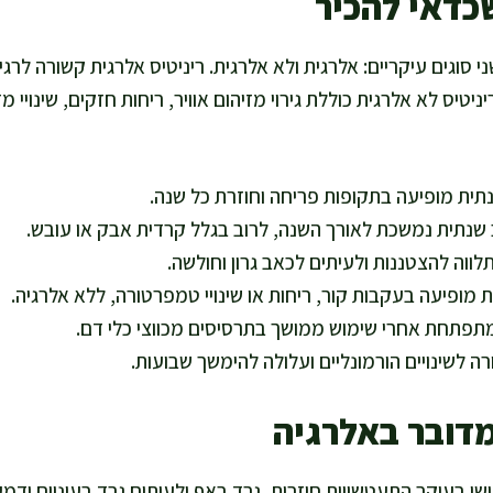
שכדאי להכיר
י סוגים עיקריים: אלרגית ולא אלרגית. ריניטיס אלרגית קשורה לרג
ניטיס לא אלרגית כוללת גירוי מזיהום אוויר, ריחות חזקים, שינויי מז
נתית מופיעה בתקופות פריחה וחוזרת כל שנה.
ב שנתית נמשכת לאורך השנה, לרוב בגלל קרדית אבק או עובש.
תלווה להצטננות ולעיתים לכאב גרון וחולשה.
ית מופיעה בעקבות קור, ריחות או שינויי טמפרטורה, ללא אלרגיה.
מתפתחת אחרי שימוש ממושך בתרסיסים מכווצי כלי דם.
ורה לשינויים הורמונליים ועלולה להימשך שבועות.
מדובר באלרגיה
שו בעיקר התעטשויות חוזרות, גרד באף ולעיתים גרד בעיניים ודמ