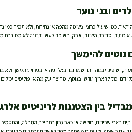
דים ובני נוער
היראות כמו שיעול כרוני, נשימה מהפה או נחירות, ולא תמיד כמו נז
א איכותית. סביבת השינה, אבק, חשיפה לעשן ותזונה לא מסודרת מ
 נוטים להימשך
ת, יש סיכוי גבוה יותר שמדובר באלרגיה או בגירוי מתמשך ולא בה
י דם יכול להאריך גודש. בנוסף, מחיצה עקומה או פוליפים יכולי
בדיל בין הצטננות לריניטיס אלרג
ים כאבי שרירים, חולשה או כאב גרון בתחילת המחלה, והתסמינים
וזר עם חשיפה, ולעיתים משתפר מהר כאשר מתרחקים מהגורם. אני