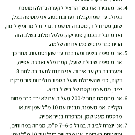
אני מעבירה את בשר החציל לקערה גדולה ומועכת
במזלג עד שמתקבלת תערובת גסה. אני מוסיפה בצל,
שום, פטרוזיליה, כוסברה או שמיר, גרידת לימון ומיץ לימון,
ואז מתבלת בכמון, פפריקה, פלפל ומלח. בשלב הזה
הריח כבר מרגיש כמו ארוחה שלמה.
אני מוסיפה ביצים ומערבבת עד שהן נטמעות. אחר כך
אני מוסיפה שיבולת שועל, קמח מלא ואבקת אפייה,
ומערבבת רק עד איחוד. אני נותנת לתערובת לנוח 8
דקות, כדי שהשיבולת שועל תספוג נוזלים ותיצור מרקם
יציב, ממש כמו קסם של בישול בריא.
אני מחממת תנור ל-200 מעלות אם לא ירד כבר מחום
הקלייה. אני משמנת תבנית עם 10 מ"ל שמן זית או
מרססת מעט שמן, ומרפדת בנייר אפייה.
אני יוצרת לביבות בגודל כ-6–7 ס"מ, מניחה במרווחים,
ומשטחת בעדינות. אני מברישה מעל עוד 10 מ"ל שמן