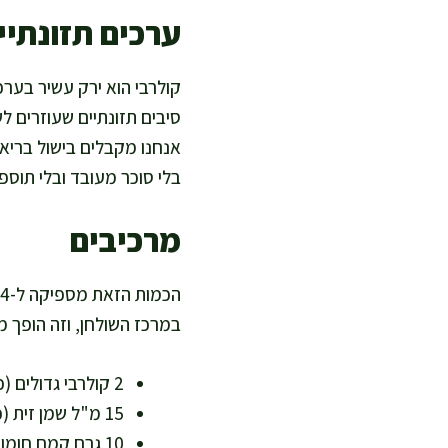
ערכים תזונתיים
סיבים תזונתיים שעוזרים ל
אנחנו מקבלים בישול בריא ד
בלי סוכר מעובד ובלי תוספי
מרכיבים
במרכז השולחן, וזה הופך מ
2 קולרבי גדולים (כ-700 גרם נטו אחרי קילוף) – מקור נהדר לויטמין C וסיבים
15 מ"ל שמן זית (כף) – שומן חד בלתי רווי שתומך בלב
10 גרם קמח חומוס (כף גדושה) – תוספת חלבון וסיבים, ידידותי ללא גלוטן