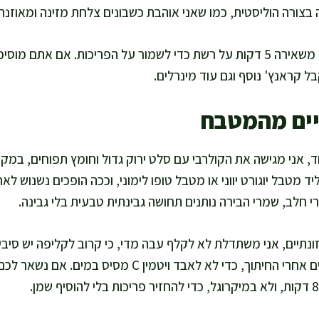
צורה הוליסטית, כמו שאני אוהבת כשבונים צלחת מזינה ומאוזנת
אני מגישה מיד, או משאירה 5 דקות על רשת כדי לשמור על הפריכות. אם א
בל קראנץ' נוסף וגם עוד מינרלים.
יים מהמטבח
 אני מגישה את הקולרבי עם סלט ירוק גדול וחומץ תפוחים, במקו
יד מטבל יוגורט יווני או מטבל טופו לימוני, וככה הופכים נשנוש ל
י חלב, שמרי הבירה נותנים תחושה גבינתית טבעית בלי גבינה.
נתיים, אני משתדלת לא לקלף עבה מדי, כי קרוב לקליפה יש סיבים 
לא משרה את הקולרבי במים אחרי החיתוך, כדי לא לאבד ויטמין 