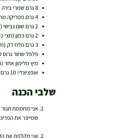
8 גרם שמרי בירה (כף) – טעם גבינתי טבעי ותוספת ויטמיני B
4 גרם פפריקה מתוקה (כפית) – מוסיפה צבע וניחוח
2 גרם שום גבישי (חצי כפית) – טעם עמוק בלי מאמץ
2 גרם כמון (חצי כפית) – תבלין שמחמם ומאזן
3 גרם מלח דק (חצי כפית) – אפשר להפחית לפי צורך
פלפל שחור גרוס 
מיץ מלימון אחד (כ-20 מ"ל) – מוסיף רעננות וויטמ
אופציונלי: 10 גרם שומשום או שקדים טחונים גס – עוד מינרלים ושומנים טובים
שלבי הכנה
שמייצר את הפריכות