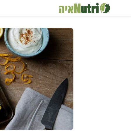
דלג
תוכן