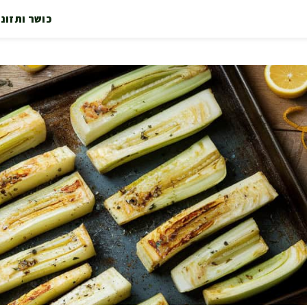
כושר ותזונ