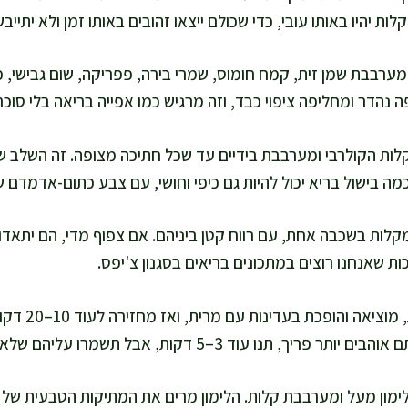
 יהיו באותו עובי, כדי שכולם ייצאו זהובים באותו זמן ולא יתייבש
ערבבת שמן זית, קמח חומוס, שמרי בירה, פפריקה, שום גבישי, כ
הדר ומחליפה ציפוי כבד, וזה מרגיש כמו אפייה בריאה בלי סוכר 
לות הקולרבי ומערבבת בידיים עד שכל חתיכה מצופה. זה השלב ש
כמה בישול בריא יכול להיות גם כיפי וחושי, עם צבע כתום-אדמדם
לות בשכבה אחת, עם רווח קטן ביניהם. אם צפוף מדי, הם יתאדו 
ת שאנחנו רוצים במתכונים בריאים בסגנון צ'יפס.
אני אופה 15 דק
ריך, תנו עוד 3–5 דקות, אבל תשמרו עליהם שלא יישרפו.
לימון מעל ומערבבת קלות. הלימון מרים את המתיקות הטבעית של ה