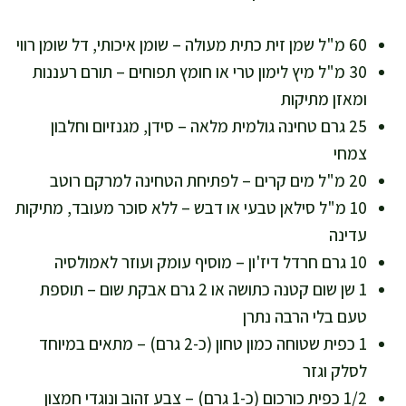
60 מ"ל שמן זית כתית מעולה – שומן איכותי, דל שומן רווי
30 מ"ל מיץ לימון טרי או חומץ תפוחים – תורם רעננות
ומאזן מתיקות
25 גרם טחינה גולמית מלאה – סידן, מגנזיום וחלבון
צמחי
20 מ"ל מים קרים – לפתיחת הטחינה למרקם רוטב
10 מ"ל סילאן טבעי או דבש – ללא סוכר מעובד, מתיקות
עדינה
10 גרם חרדל דיז'ון – מוסיף עומק ועוזר לאמולסיה
1 שן שום קטנה כתושה או 2 גרם אבקת שום – תוספת
טעם בלי הרבה נתרן
1 כפית שטוחה כמון טחון (כ-2 גרם) – מתאים במיוחד
לסלק וגזר
1/2 כפית כורכום (כ-1 גרם) – צבע זהוב ונוגדי חמצון