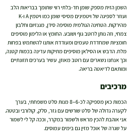
השמן הזית מספק שומן חד-בלתי רווי שתומך בבריאות הלב
ועוזר לספיגה של ויטמינים מסיסי שומן כמו ויטמין A ו-K
מהירקות. הטחינה הגולמית מוסיפה סידן, מגנזיום וחלבון
צמחי, וזה נותן לרוטב גוף ושובע. החומץ או הלימון מוסיפים
חומציות שמחדדת טעמים ומעודדת אותנו להשתמש בפחות
מלח. הדבש או הסילאן מוסיפים מתיקות עדינה בכמות קטנה,
וכך אנחנו נשארים עם רוטב מאוזן, עשיר בערכים תזונתיים
ומותאם לדיאטה בריאה.
מרכיבים
הכמות כאן מספיקה לכ-6–8 מנות סלט משפחתי, בערך
לקערה גדולה של סלט שורשים עם גזר, סלק, קולורבי ובטטה.
אני אוהבת להכין מראש ולשמור במקרר, וככה קל לי לשמור
על שגרה של אוכל מזין גם בימים עמוסים.