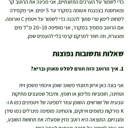
כדי לשמור על הערכים התזונתיים, אני מכינה את הרוטב קר
ומאחסנת בצנצנת אטומה במקרר עד 5 ימים. אני מקפידה
לסחוט לימון טרי סמוך להכנה כדי לשמור על ויטמין C וארומה.
אם הרוטב מסמיך במקרר, אני מוסיפה 10–20 מ"ל מים
ומנערת, וזה חוזר למרקם קרמי בלי להעמיס שמן.
שאלות ותשובות נפוצות
1. איך הרוטב הזה תורם לסלט מאוזן ובריא?
אני בונה כאן איזון תזונתי פשוט: שומן איכותי משמן זית
וטחינה, חומציות מלימון או חומץ, ותיבול שמעצים מתיקות
טבעית של שורשים. השומן עוזר לספיגה של ויטמינים כמו A ו-
K מירקות כתומים וירוקים, והטחינה מוסיפה מינרלים כמו סידן
ומגנזיום. התוצאה היא רוטב מזין שמעלה את תחושת השובע,