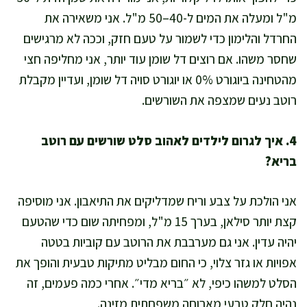
מ"ל ומעלה את המים ל-40–50 מ"ל. אני משאירה את
החרדל והלימון כדי לשמור על טעם חזק, וככה לא מרגישים
שחסר משהו. אם רוצים דל שומן עוד יותר, אני מחליפה חצי
מהטחינה ביוגורט 0% או יוגורט סויה דל שומן, ועדיין מקבלת
רוטב נעים שמצפה את השורשים.
4. איך לגרום לילדים לאהוב סלט שורשים עם רוטב
בריא?
אני הולכת על צבע וריח שמדליקים את התיאבון. אני מוסיפה
קצת יותר סילאן, בערך 15 מ"ל, ומפחיתה שום כדי שהטעם
יהיה עדין. אני גם מערבבת את הרוטב עם קוביות בטטה
אפויות או גזר צלוי, כי החום מבליט מתיקות טבעית והופך את
הסלט למשהו כיפי, לא ״בריא מדי״. אחרי כמה פעמים, זה
נהיה חלק טבעי מארוחה משפחתית מזינה.