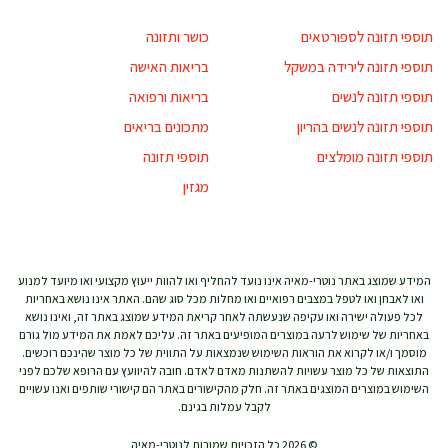
תוספי תזונה לספורטאים
כושר ותזונה
תוספי תזונה לירידה במשקל
בריאות האישה
תוספי תזונה לנשים
בריאות ורפואה
תוספי תזונה לנשים בהריון
מתכונים בריאים
תוספי תזונה מומלצים
תוספי תזונה
מגזין
המידע שמוצג באתר נוטרי-מאיה אינו נועד להחליף ואו להוות ייעוץ מקצועי ואו מיועד למנוע
ואו לאבחן ואו לטפל במצבים רפואיים ואו מחלות מכל סוג שהם. האתר אינו נושא באחריות
לכל פעולה ישירה ואו עקיפה שנעשתה לאחר קריאת המידע שמוצג באתר זה, ואינו נושא
באחריות של שימוש לרעה במוצרים המופיעים באתר זה. עליכם לאמת את המידע מול גורם
מוסמך ו/או לקרוא את הוראות השימוש שנמצאות על התווית של כל מוצר שהינכם רוכשים.
התוצאות של כל מוצר עשויות להשתנות מאדם לאדם. חובה להיוועץ עם הרופא שלכם לפני
השימוש במוצרים המוצגים באתר זה. חלק מהקישורים באתר הם קישורי שותפים ואנו עשויים
לקבל עמלות בגינם.
© 2026 כל הזכויות שמורות לנוטרי-מאיה