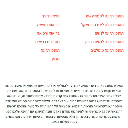
תוספי תזונה לספורטאים
כושר ותזונה
תוספי תזונה לירידה במשקל
בריאות האישה
תוספי תזונה לנשים
בריאות ורפואה
תוספי תזונה לנשים בהריון
מתכונים בריאים
תוספי תזונה מומלצים
תוספי תזונה
מגזין
המידע שמוצג באתר נוטרי-מאיה אינו נועד להחליף ואו להוות ייעוץ מקצועי ואו מיועד למנוע
ואו לאבחן ואו לטפל במצבים רפואיים ואו מחלות מכל סוג שהם. האתר אינו נושא באחריות
לכל פעולה ישירה ואו עקיפה שנעשתה לאחר קריאת המידע שמוצג באתר זה, ואינו נושא
באחריות של שימוש לרעה במוצרים המופיעים באתר זה. עליכם לאמת את המידע מול גורם
מוסמך ו/או לקרוא את הוראות השימוש שנמצאות על התווית של כל מוצר שהינכם רוכשים.
התוצאות של כל מוצר עשויות להשתנות מאדם לאדם. חובה להיוועץ עם הרופא שלכם לפני
השימוש במוצרים המוצגים באתר זה. חלק מהקישורים באתר הם קישורי שותפים ואנו עשויים
לקבל עמלות בגינם.