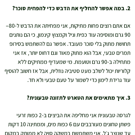
2. במה אפשר להחליף את הדבש כדי להפחית סוכר?
אם אתם רוצים פחות מתיקות, אני מפחיתה את הדבש ל-80–
90 גרם ומוסיפה עוד כפית וניל וקמצוץ קינמון, כי הם נותנים
תחושת מתוק בלי סוכר מעובד. אפשר גם להשתמש בסירופ
תמרים טבעי, אבל הוא מתוק מאוד וגם דחוס יותר, אז אני
מתחילה ב-90 גרם וטועמת. מי שמעדיף ממתיקים ללא
קלוריות יכול לשלב מעט סטיביה נוזלית, אבל אז חשוב להוסיף
עוד גרידת לימון כדי לשמור על טעם טבעי ולא חד.
3. איך מתאימים את הטארט לתזונה טבעונית?
לגרסה טבעונית אני מחליפה את הביצים ב-2 כפות זרעי
פשתן טחונים מעורבבים עם 6 כפות מים, וממתינה 10 דקות
עד שנוצר ג׳ל. אני משתמשת במשקה סויה לא ממותק במקום