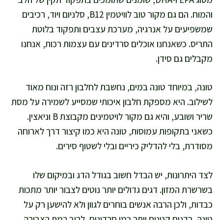
והמוח. הם גם מקור טוב לוויטמין B12, סלניום ויוד, רכיבים
שמשפיעים על אנרגיה, מערכת עצבים ותפקוד בלוטת
התריס. כשאנחנו אוכלים סרדינים עם עצמות רכות, אנחנו
מקבלים גם סידן.
טונה, במיוחד טונה במים, נחשבת לחלבון רזה ונוח מאוד
לשילוב. היא מספקת חלבון איכותי שמסייע לשמירה על מסת
שריר ושובע, והיא גם מקור לויטמינים מקבוצת B וניאצין.
כשאני בתקופות עמוסות, טונה היא כמו קיצור דרך לארוחה
מסודרת, בלי להדליק כיריים ובלי לשטוף סירים.
לצד היתרונות, יש הבדל חשוב בגודל הדג ובמיקום שלו
בשרשרת המזון. דגים גדולים יותר נוטים לצבור יותר מתכות
כבדות, ולכן הרבה אנשים בוחרים לגוון ולא להישען רק על
טונה. בדגים קטנים יותר כמו סרדינים, לרוב רמת הצבירה