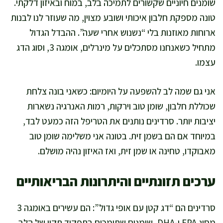
שומנים חיוניים שקשורים לתמיכה בלב, במוח ובאיזון דלקתי.
טונה מספקת חלבון איכותי ושובע מצוין, מה שעוזר לנו לבנות
ארוחות מאוזנות בלי “נשנוש אחרי שעה”. ההבדל הגדול
מתחיל כשאנחנו מסתכלים על מינרלים, אומגה 3, וסוג הדג
עצמו.
אני גם שמה לב להשפעה על היומיום: כשאני בונה צלחת
שכוללת חלבון, שומן טוב וירקות, רמות האנרגיה נשארות
יציבות יותר. סרדינים נותנים את הטריפל הזה כמעט לבד,
במיוחד אם הם בשמן זית. בטונה אני משלימה שומן טוב
מאבוקדו, טחינה או שמן זית, ואז האיזון נהיה מושלם.
ערכים תזונתיים והיתרונות הבריאותיים
סרדינים הם “דג קטן עם אופי גדול”: הם עשירים באומגה 3
מסוג EPA ו-DHA, שומנים שתומכים בתפקוד תקין של הלב