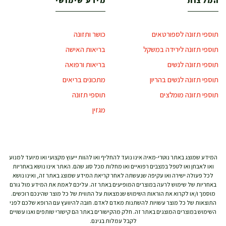
המלצות
מידע שימושי
תוספי תזונה לספורטאים
כושר ותזונה
תוספי תזונה לירידה במשקל
בריאות האישה
תוספי תזונה לנשים
בריאות ורפואה
תוספי תזונה לנשים בהריון
מתכונים בריאים
תוספי תזונה מומלצים
תוספי תזונה
מגזין
המידע שמוצג באתר נוטרי-מאיה אינו נועד להחליף ואו להוות ייעוץ מקצועי ואו מיועד למנוע
ואו לאבחן ואו לטפל במצבים רפואיים ואו מחלות מכל סוג שהם. האתר אינו נושא באחריות
לכל פעולה ישירה ואו עקיפה שנעשתה לאחר קריאת המידע שמוצג באתר זה, ואינו נושא
באחריות של שימוש לרעה במוצרים המופיעים באתר זה. עליכם לאמת את המידע מול גורם
מוסמך ו/או לקרוא את הוראות השימוש שנמצאות על התווית של כל מוצר שהינכם רוכשים.
התוצאות של כל מוצר עשויות להשתנות מאדם לאדם. חובה להיוועץ עם הרופא שלכם לפני
השימוש במוצרים המוצגים באתר זה. חלק מהקישורים באתר הם קישורי שותפים ואנו עשויים
לקבל עמלות בגינם.