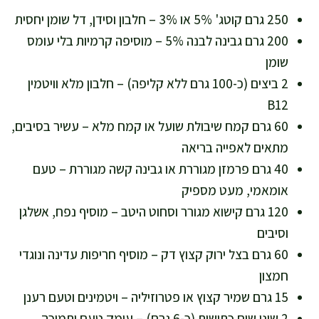
250 גרם קוטג' 5% או 3% – חלבון וסידן, דל שומן יחסית
200 גרם גבינה לבנה 5% – מוסיפה קרמיות בלי עומס
שומן
2 ביצים (כ-100 גרם ללא קליפה) – חלבון מלא וויטמין
B12
60 גרם קמח שיבולת שועל או קמח מלא – עשיר בסיבים,
מתאים לאפייה בריאה
40 גרם פרמזן מגוררת או גבינה קשה מגוררת – טעם
אומאמי, מעט מספיק
120 גרם קישוא מגורר וסחוט היטב – מוסיף נפח, אשלגן
וסיבים
60 גרם בצל ירוק קצוץ דק – מוסיף חריפות עדינה ונוגדי
חמצון
15 גרם שמיר קצוץ או פטרוזיליה – ויטמינים וטעם רענן
2 שיני שום כתושות (כ-6 גרם) – עומק טעם ותמיכה