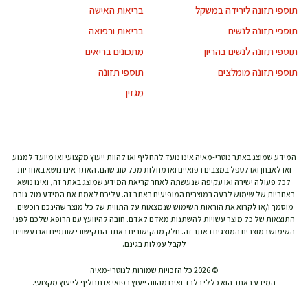
תוספי תזונה לירידה במשקל
בריאות האישה
תוספי תזונה לנשים
בריאות ורפואה
תוספי תזונה לנשים בהריון
מתכונים בריאים
תוספי תזונה מומלצים
תוספי תזונה
מגזין
המידע שמוצג באתר נוטרי-מאיה אינו נועד להחליף ואו להוות ייעוץ מקצועי ואו מיועד למנוע
ואו לאבחן ואו לטפל במצבים רפואיים ואו מחלות מכל סוג שהם. האתר אינו נושא באחריות
לכל פעולה ישירה ואו עקיפה שנעשתה לאחר קריאת המידע שמוצג באתר זה, ואינו נושא
באחריות של שימוש לרעה במוצרים המופיעים באתר זה. עליכם לאמת את המידע מול גורם
מוסמך ו/או לקרוא את הוראות השימוש שנמצאות על התווית של כל מוצר שהינכם רוכשים.
התוצאות של כל מוצר עשויות להשתנות מאדם לאדם. חובה להיוועץ עם הרופא שלכם לפני
השימוש במוצרים המוצגים באתר זה. חלק מהקישורים באתר הם קישורי שותפים ואנו עשויים
לקבל עמלות בגינם.
© 2026 כל הזכויות שמורות לנוטרי-מאיה
המידע באתר הוא כללי בלבד ואינו מהווה ייעוץ רפואי או תחליף לייעוץ מקצועי.