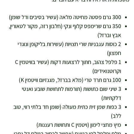
300 גרם פסטה מחיטה מלאה (עשיר בסיבים ודל שומן)
350 גרם שרימפס קלוף ונקי (חלבון רזה, מקור לטאורין,
אבץ וברזל)
2 כוסות עגבניות שרי חצויות (עשירות בליקופן ונוגדי
חמצון)
1 פלפל צהוב, חתוך לרצועות דקות (עשיר בוויטמין C
וקרוטנואידים)
100 גרם תרד טרי (מלא בברזל, מגנזיום וויטמין K)
3 שיני שום כתושות (תורמות לתחושת שובע ואנטי
דלקתיות)
3 כפות שמן זית כתית מעולה (שומן חד בלתי רווי, טוב
ללב)
מיץ מחצי לימון (ויטמין C ותחושת רעננות)
מלח ופלפל לפי הטעם (אפשר לבחור במלח דל נתרן