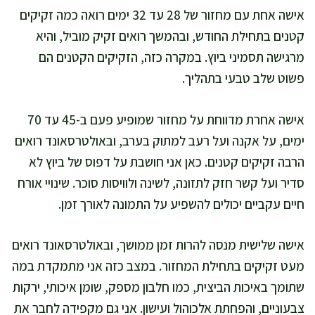
אישה אחת עם מחזור של 28 עד 32 ימים רואה כמה זקיקים
קטנים בתחילת החודש, ובהמשך רואים זקיק מוביל, והיא
מרגישה תסמיני ביוץ. במקרה כזה, הזקיקים הקטנים הם
פשוט שלב טבעי בתהליך.
אישה אחרת מדווחת על מחזור שמופיע פעם ב-45 עד 70
ימים, על אקנה ועל רעב למתוק בערב, ובאולטרסאונד רואים
הרבה זקיקים קטנים. כאן אני חושבת על דפוס של ביוץ לא
סדיר ועל קשר חזק לתזונה, לשינה ולוויסות סוכר. שינויי אורח
חיים עקביים יכולים להשפיע על התמונה לאורך זמן.
אישה שלישית מנסה להרות זמן ממושך, ובאולטרסאונד רואים
מעט זקיקים בתחילת המחזור. במצב כזה אני מתמקדת במה
שתומך באיכות הביצית, כמו חלבון מספק, שומן איכותי, ירקות
צבעוניים, והפחתת אלכוהול ועישון. אני גם מקפידה לחבר את