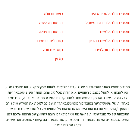
תוספי תזונה לספורטאים
כושר ותזונה
תוספי תזונה לירידה במשקל
בריאות האישה
תוספי תזונה לנשים
בריאות ורפואה
תוספי תזונה לנשים בהריון
מתכונים בריאים
תוספי תזונה מומלצים
תוספי תזונה
מגזין
המידע שמוצג באתר נוטרי-מאיה אינו נועד להחליף ואו להוות ייעוץ מקצועי ואו מיועד למנוע
ואו לאבחן ואו לטפל במצבים רפואיים ואו מחלות מכל סוג שהם. האתר אינו נושא באחריות
לכל פעולה ישירה ואו עקיפה שנעשתה לאחר קריאת המידע שמוצג באתר זה, ואינו נושא
באחריות של שימוש לרעה במוצרים המופיעים באתר זה. עליכם לאמת את המידע מול גורם
מוסמך ו/או לקרוא את הוראות השימוש שנמצאות על התווית של כל מוצר שהינכם רוכשים.
התוצאות של כל מוצר עשויות להשתנות מאדם לאדם. חובה להיוועץ עם הרופא שלכם לפני
השימוש במוצרים המוצגים באתר זה. חלק מהקישורים באתר הם קישורי שותפים ואנו עשויים
לקבל עמלות בגינם.