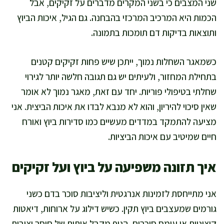
שני המצבים כי בשני המקרים מדברים על זקיקים, אבל
הכמות היא המרכיב המרכזי בהבחנה. גם הגיל, איכות הביוץ
ותוצאות בדיקות דם תומכות בתמונה.
כשמאגר השחלות נמוך, ייתכן שיש פחות זקיקים קטנים
בתחילת המחזור, ולעיתים יש גם תגובה חלשה יותר לגירוי
שחלתי בטיפולי פוריות. יחד עם זאת, מאגר נמוך לא אומר
שאין סיכוי להיריון, והוא לא מנבא לבדו את איכות הביצית. אני
מציעה להתמקד במדדים מעשיים כמו סדירות ביוץ ואורח
חיים שמיטיב עם איכות הביציות.
איך תזונה משפיעה על ביוץ ועל זקיקים
אני מתייחסת לזמינות אנרגטית וליציבות סוכר בדם כשני
גורמים שמעצבים ביוץ תקין. כשיש דילוג על ארוחות, דיאטות
קיצוניות או עומס סוכרים, הגוף מקבל אותות של חוסר יציבות,