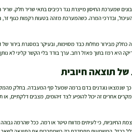
ונים שמערכת החיסון מייצרת נגד רכיבים בתאי שריר חלק. שריר ח
עיכול, ובדרכי המרה. כשהמערכת מזהה בטעות רקמות כגוף זר, נ
חלק מבירור מחלות כבד מסוימות, ובעיקר במסגרת בירור של דל
קה היא רמז בתוך פאזל רחב. ערך בודד בלי הקשר קליני לא נותן
ל תוצאה חיובית
 כך שנמצאו נוגדנים בדם ברמה שמעל סף המעבדה. בחלק מהמקר
מקרים אחרים זה יכול להופיע לצד זיהומים, מצבים דלקתיים, או ת
מת החיוביות, כי לעיתים מדווח טיטר או רמה. ככל שהרמה גבוהה י
ן כלל ברזל. המשמעות מתחדדת רק כשמחברים את התוצאה לשאר 