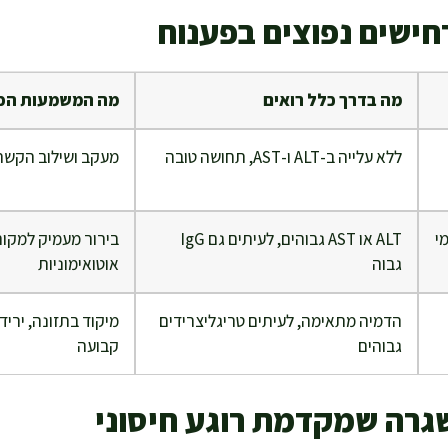
חישים נפוצים בפענוח
מה בדרך כלל רואים
מה המשמעות הפ
ללא עלייה ב-ALT ו-AST, תחושה טובה
מעקב ושילוב הקשר 
מי
ALT או AST גבוהים, לעיתים גם IgG
בירור מעמיק למקור
גבוה
אוטואימוניות
הדמיה מתאימה, לעיתים טריגליצרידים
מיקוד בתזונה, ירי
גבוהים
קבועה
שגרה שמקדמת רוגע חיסוני