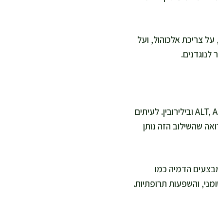
על צריכת אלכוהול, ועל
 לנוגדנים.
כדי לפרש smooth muscle ab חיובי, חשוב לשלב בדיקות כבד בסיסיות כמו ALT, AST, ALP, GGT ובילירובין. לעיתים
אה שהשילוב הזה נותן
מבצעים הדמיה כמו
מני, והשפעות תרופתיות.