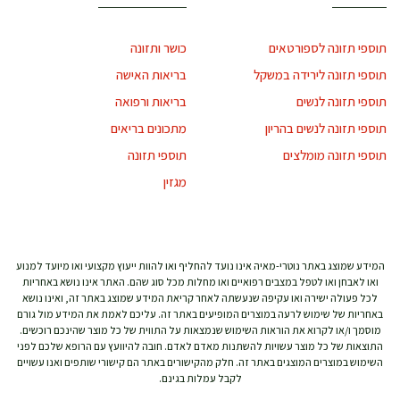
תוספי תזונה לספורטאים
כושר ותזונה
תוספי תזונה לירידה במשקל
בריאות האישה
תוספי תזונה לנשים
בריאות ורפואה
תוספי תזונה לנשים בהריון
מתכונים בריאים
תוספי תזונה מומלצים
תוספי תזונה
מגזין
המידע שמוצג באתר נוטרי-מאיה אינו נועד להחליף ואו להוות ייעוץ מקצועי ואו מיועד למנוע
ואו לאבחן ואו לטפל במצבים רפואיים ואו מחלות מכל סוג שהם. האתר אינו נושא באחריות
לכל פעולה ישירה ואו עקיפה שנעשתה לאחר קריאת המידע שמוצג באתר זה, ואינו נושא
באחריות של שימוש לרעה במוצרים המופיעים באתר זה. עליכם לאמת את המידע מול גורם
מוסמך ו/או לקרוא את הוראות השימוש שנמצאות על התווית של כל מוצר שהינכם רוכשים.
התוצאות של כל מוצר עשויות להשתנות מאדם לאדם. חובה להיוועץ עם הרופא שלכם לפני
השימוש במוצרים המוצגים באתר זה. חלק מהקישורים באתר הם קישורי שותפים ואנו עשויים
לקבל עמלות בגינם.