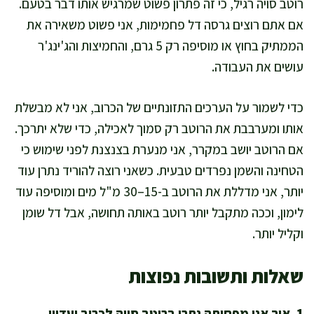
רוטב סויה רגיל, כי זה פתרון פשוט שמרגיש אותו דבר בטעם.
אם אתם רוצים גרסה דל פחמימות, אני פשוט משאירה את
הממתיק בחוץ או מוסיפה רק 5 גרם, והחמיצות והג'ינג'ר
עושים את העבודה.
כדי לשמור על הערכים התזונתיים של הכרוב, אני לא מבשלת
אותו ומערבבת את הרוטב רק סמוך לאכילה, כדי שלא יתרכך.
אם הרוטב יושב במקרר, אני מנערת בצנצנת לפני שימוש כי
הטחינה והשמן נפרדים טבעית. כשאני רוצה להוריד נתרן עוד
יותר, אני מדללת את הרוטב ב-15–30 מ"ל מים ומוסיפה עוד
לימון, וככה מתקבל יותר רוטב באותה תחושה, אבל דל שומן
וקליל יותר.
שאלות ותשובות נפוצות
1. איך אני מפחיתה נתרן ברוטב סויה לכרוב ועדיין