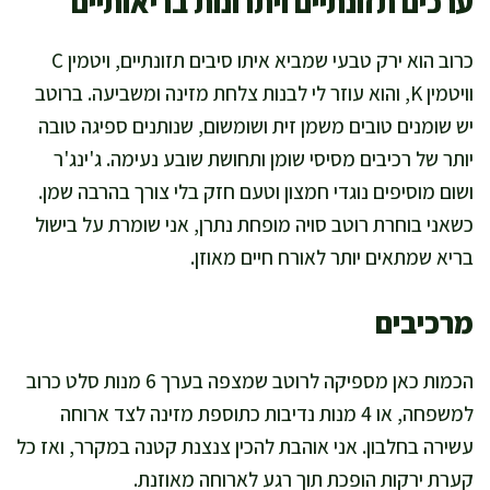
ערכים תזונתיים ויתרונות בריאותיים
כרוב הוא ירק טבעי שמביא איתו סיבים תזונתיים, ויטמין C
וויטמין K, והוא עוזר לי לבנות צלחת מזינה ומשביעה. ברוטב
יש שומנים טובים משמן זית ושומשום, שנותנים ספיגה טובה
יותר של רכיבים מסיסי שומן ותחושת שובע נעימה. ג'ינג'ר
ושום מוסיפים נוגדי חמצון וטעם חזק בלי צורך בהרבה שמן.
כשאני בוחרת רוטב סויה מופחת נתרן, אני שומרת על בישול
בריא שמתאים יותר לאורח חיים מאוזן.
מרכיבים
הכמות כאן מספיקה לרוטב שמצפה בערך 6 מנות סלט כרוב
למשפחה, או 4 מנות נדיבות כתוספת מזינה לצד ארוחה
עשירה בחלבון. אני אוהבת להכין צנצנת קטנה במקרר, ואז כל
קערת ירקות הופכת תוך רגע לארוחה מאוזנת.