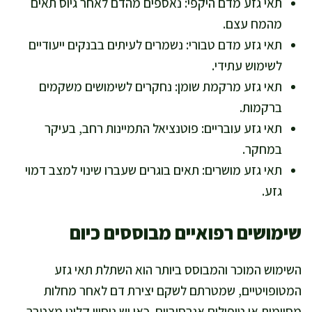
תאי גזע מדם היקפי: נאספים מהדם לאחר גיוס תאים
מהמח עצם.
תאי גזע מדם טבורי: נשמרים לעיתים בבנקים ייעודיים
לשימוש עתידי.
תאי גזע מרקמת שומן: נחקרים לשימושים משקמים
ברקמות.
תאי גזע עובריים: פוטנציאל התמיינות רחב, בעיקר
במחקר.
תאי גזע מושרים: תאים בוגרים שעברו שינוי למצב דמוי
גזע.
שימושים רפואיים מבוססים כיום
השימוש המוכר והמבוסס ביותר הוא השתלת תאי גזע
המטופויטיים, שמטרתם לשקם יצירת דם לאחר מחלות
מסוימות או טיפולים אגרסיביים. כאן יש ניסיון קליני מצטבר,