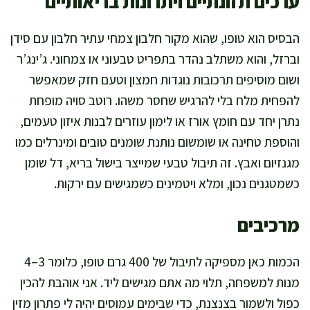
ערכים תזונתיים ויתרונות בריאותיים
הבסיס הוא טופו, שהוא מקור חלבון צמחי עתיר חלבון עם סידן
וברזל, והוא משתלב נהדר בתפריט טבעוני או צמחוני. ג’ינג’ר
ושום מוסיפים תרכובות נוגדות חמצון וטעם חזק שמאפשר
להפחית מלח בלי להרגיש שחסר משהו. רוטב סויה מופחת
נתרן יחד עם חומץ אורז או לימון עוזרים לבנות איזון טעמים,
והוספת טחינה או שומשום נותנת שומנים טובים ומינרלים כמו
מגנזיום ואבץ. זה תיבול טבעי שמייצר בישול בריא, דל שומן
כשמטגנים נכון, ומלא ויטמינים כשמגישים עם ירקות.
מרכיבים
הכמות כאן מספיקה לתיבול של 400 גרם טופו, כלומר 3–4
מנות למשפחה, תלוי מה אתם מגישים ליד. אני אוהבת להכין
כפול ולשמור בצנצנת, כדי שבימים עמוסים יהיה לי פתרון מזין