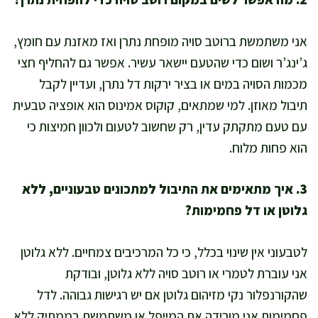
אני משתמשת ברוטב סויה מופחת נתרן ואז מאזנת עם חומץ,
ג’ינג’ר ושום כדי שהטעם יישאר עשיר. אפשר גם להחליף חצי
מכמות הסויה במים או בציר ירקות דל נתרן, ועדיין לקבל
תיבול מאוזן. למי שמתאים, קוקוס אמינוס הוא אופציה טבעית
עם טעם מתקתק עדין, רק שחשוב לטעום ולכוון חמיצות כי
הוא פחות מלוח.
3. איך מתאימים את התיבול למתכונים טבעוניים, ללא
גלוטן או דל פחמימות?
לטבעוני אין שינוי בכלל, כי כל המרכיבים צמחיים. ללא גלוטן
אני עוברת לטמרי או רוטב סויה ללא גלוטן, ובודקת
שהקורנפלור נקי מזיהום גלוטן אם יש רגישות גבוהה. לדל
פחמימות אני מורידה את המייפל או משתמשת בממתיק ללא